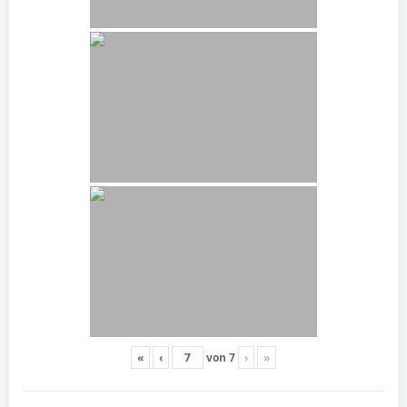
«
‹
von
7
›
»