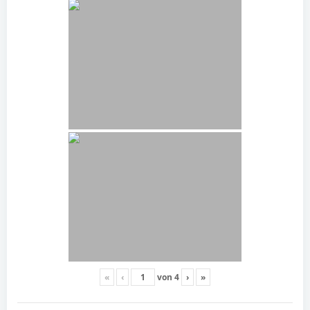
«
‹
von
4
›
»