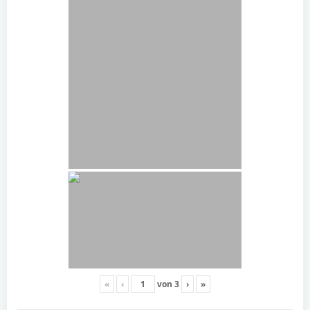
«
‹
von
3
›
»