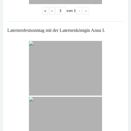
«
‹
von
3
›
»
Laternenfestsonntag mit der Laternenkönigin Anna I.