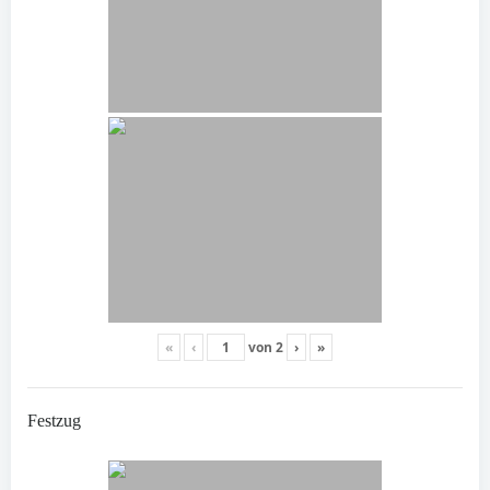
«
‹
von
2
›
»
Festzug