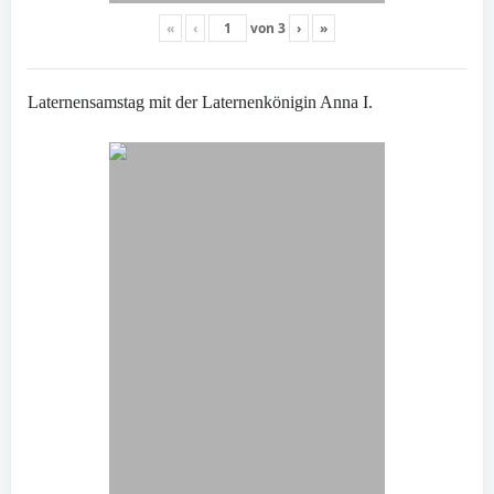
«
‹
von
3
›
»
Laternensamstag mit der Laternenkönigin Anna I.