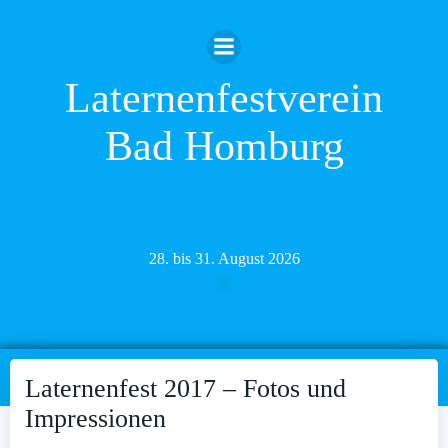
Zum
Inhalt
springen
Laternenfestverein
Bad Homburg
28. bis 31. August 2026
Laternenfest 2017 – Fotos und
Impressionen