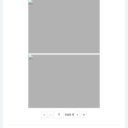
«
‹
von
4
›
»