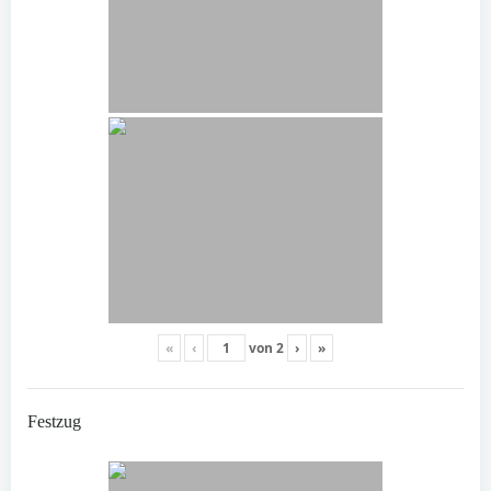
«
‹
von
2
›
»
Festzug