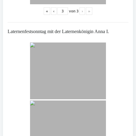
«
‹
von
3
›
»
Laternenfestsonntag mit der Laternenkönigin Anna I.