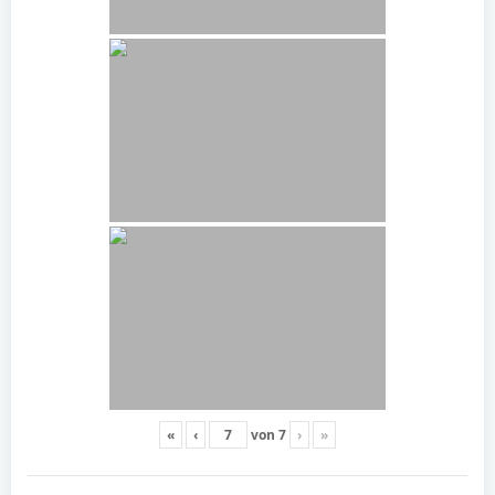
«
‹
von
7
›
»