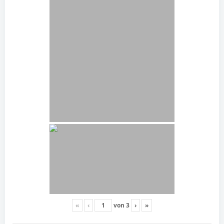
«
‹
von
3
›
»