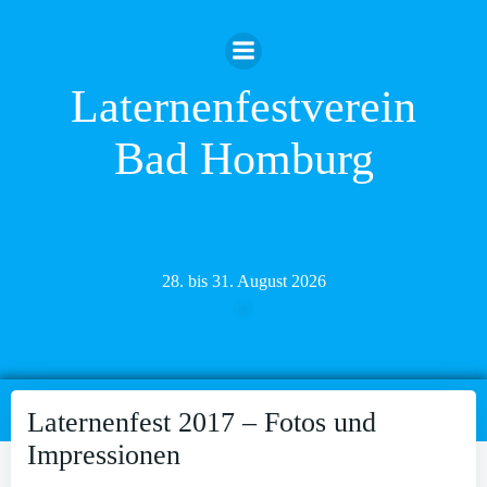
Zum
Inhalt
springen
Laternenfestverein
Bad Homburg
28. bis 31. August 2026
Laternenfest 2017 – Fotos und
Impressionen