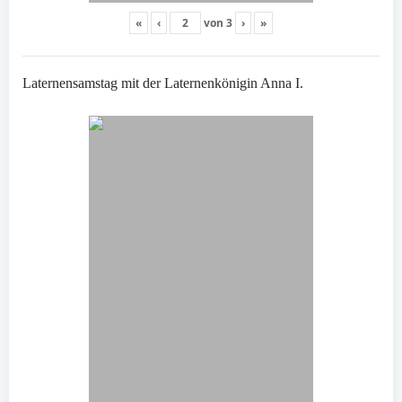
«
‹
von
3
›
»
Laternensamstag mit der Laternenkönigin Anna I.