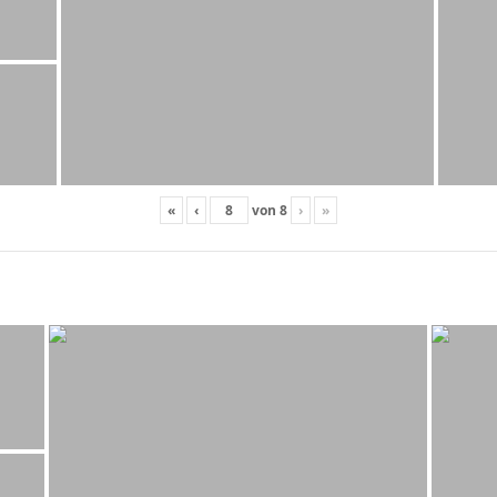
«
‹
von
8
›
»