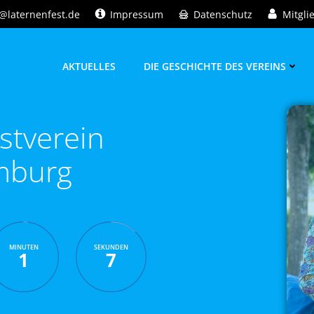
@laternenfest.de
Impressum
Datenschutz
Mitgli
AKTUELLES
DIE GESCHICHTE DES VEREINS
stverein
mburg
MINUTEN
SEKUNDEN
1
6