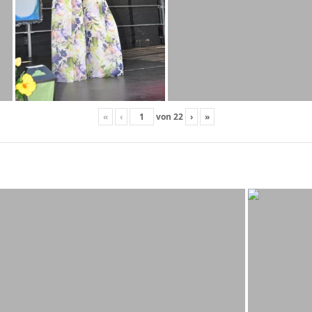
«
‹
von
22
›
»