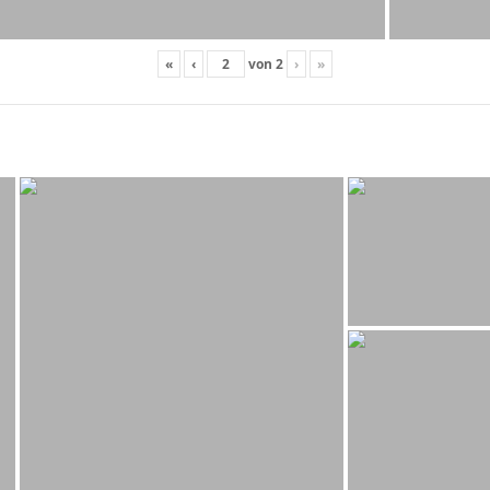
«
‹
von
2
›
»