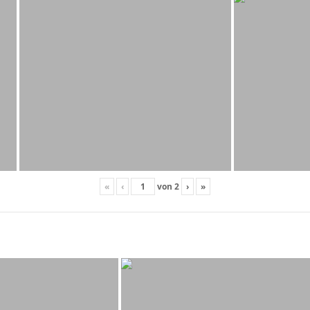
«
‹
von
2
›
»