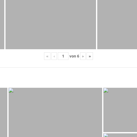
«
‹
von
6
›
»