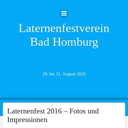
Zum
Inhalt
springen
Laternenfestverein
Bad Homburg
28. bis 31. August 2026
Laternenfest 2016 – Fotos und
Impressionen