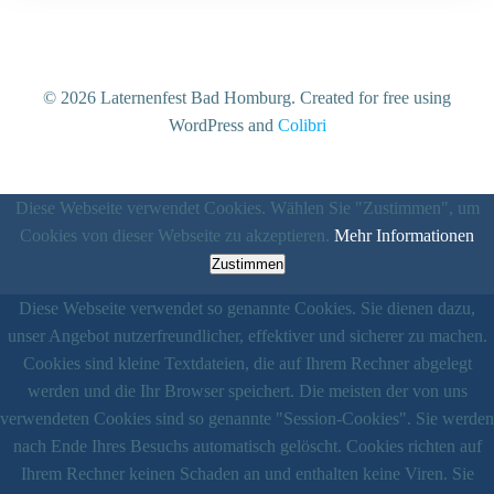
© 2026 Laternenfest Bad Homburg. Created for free using
WordPress and
Colibri
Diese Webseite verwendet Cookies. Wählen Sie "Zustimmen", um
Cookies von dieser Webseite zu akzeptieren.
Mehr Informationen
Zustimmen
Diese Webseite verwendet so genannte Cookies. Sie dienen dazu,
unser Angebot nutzerfreundlicher, effektiver und sicherer zu machen.
Cookies sind kleine Textdateien, die auf Ihrem Rechner abgelegt
werden und die Ihr Browser speichert. Die meisten der von uns
verwendeten Cookies sind so genannte "Session-Cookies". Sie werden
nach Ende Ihres Besuchs automatisch gelöscht. Cookies richten auf
Ihrem Rechner keinen Schaden an und enthalten keine Viren. Sie