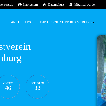
nenfest.de
Impressum
Datenschutz
Mitglied werden
AKTUELLES
DIE GESCHICHTE DES VEREINS
stverein
mburg
MINUTEN
SEKUNDEN
46
33