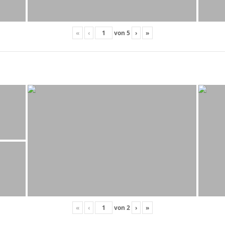
«
‹
von
5
›
»
«
‹
von
2
›
»