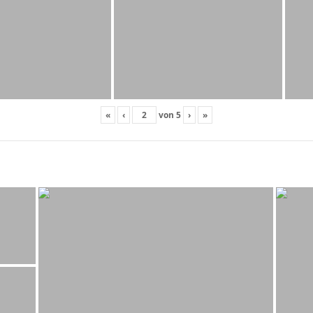
«
‹
von
5
›
»