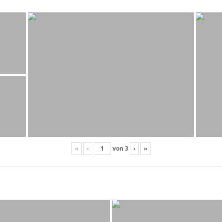
«
‹
von
3
›
»