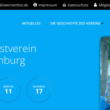
@laternenfest.de
Impressum
Datenschutz
Mitgli
AKTUELLES
DIE GESCHICHTE DES VEREINS
stverein
mburg
MINUTEN
SEKUNDEN
11
16