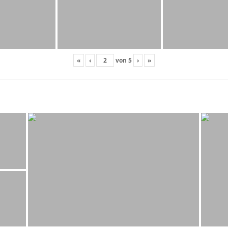
«
‹
von
5
›
»