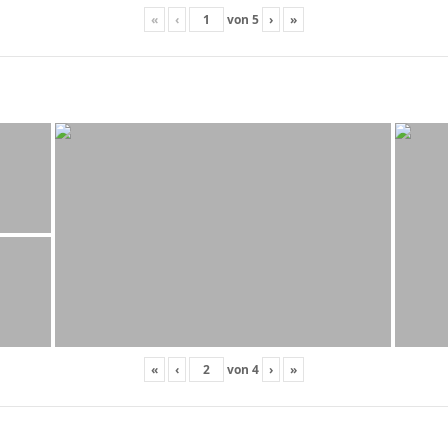
«
‹
von
5
›
»
«
‹
von
4
›
»