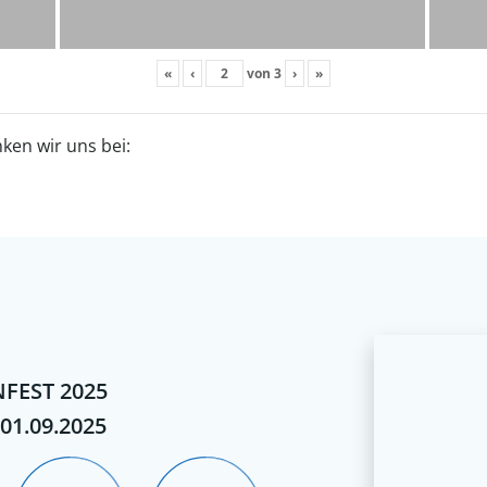
«
‹
von
3
›
»
ken wir uns bei:
FEST 2025
 01.09.2025