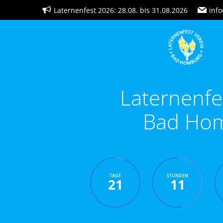
Zum
Laternenfest 2026: 28.08. bis 31.08.2026
info
Inhalt
springen
Laternenfe
Bad Ho
TAGE
STUNDEN
21
11