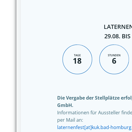
LATERNEN
29.08. BIS
TAGE
STUNDEN
18
6
Die Vergabe der Stellplätze erf
GmbH.
Informationen für Aussteller find
per Mail an:
laternenfest[at]kuk.bad-homburg