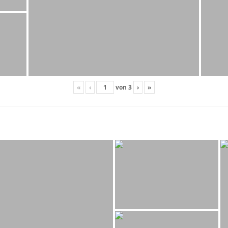
«
‹
von
3
›
»