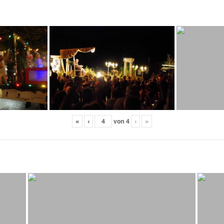
«
‹
von
4
›
»