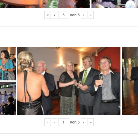
«
‹
von
5
›
»
«
‹
von
5
›
»