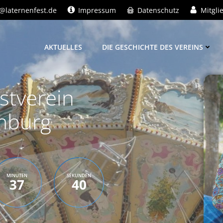
@laternenfest.de
Impressum
Datenschutz
Mitgli
AKTUELLES
DIE GESCHICHTE DES VEREINS
stverein
mburg
MINUTEN
SEKUNDEN
37
38