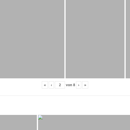
«
‹
von
8
›
»