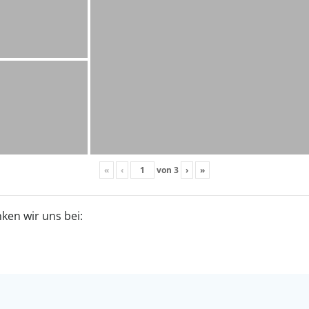
«
‹
von
3
›
»
ken wir uns bei: