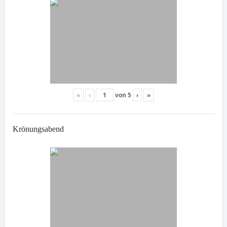
«
‹
von
5
›
»
Krönungsabend