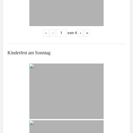
«
‹
von
4
›
»
Kinderfest am Sonntag