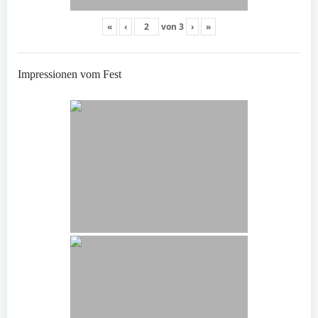
«
‹
von
3
›
»
Impressionen vom Fest