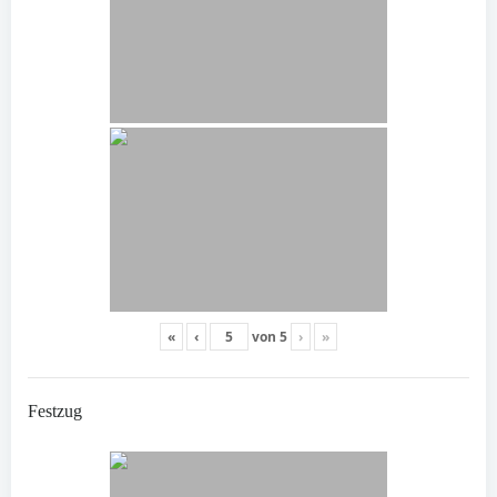
«
‹
von
5
›
»
Festzug