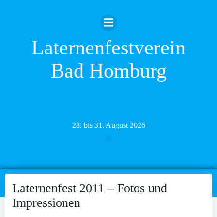
Zum
Inhalt
springen
Laternenfestverein
Bad Homburg
28. bis 31. August 2026
Laternenfest 2011 – Fotos und
Impressionen