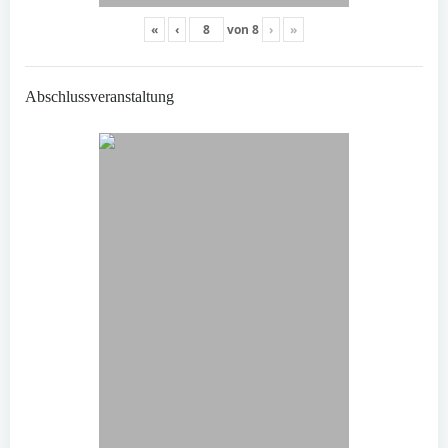
«
‹
von
8
›
»
Abschlussveranstaltung