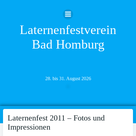
Zum
Inhalt
springen
Laternenfestverein
Bad Homburg
28. bis 31. August 2026
Laternenfest 2011 – Fotos und
Impressionen