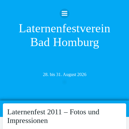
Zum
Inhalt
springen
Laternenfestverein
Bad Homburg
28. bis 31. August 2026
Laternenfest 2011 – Fotos und
Impressionen