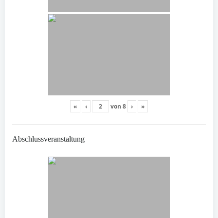
«
‹
von
8
›
»
Abschlussveranstaltung