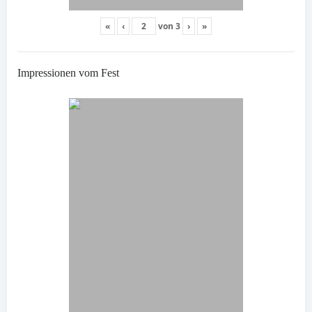
«
‹
von
3
›
»
Impressionen vom Fest