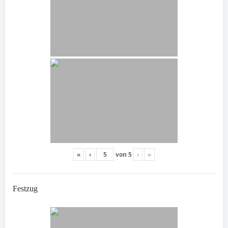
«
‹
von
5
›
»
Festzug