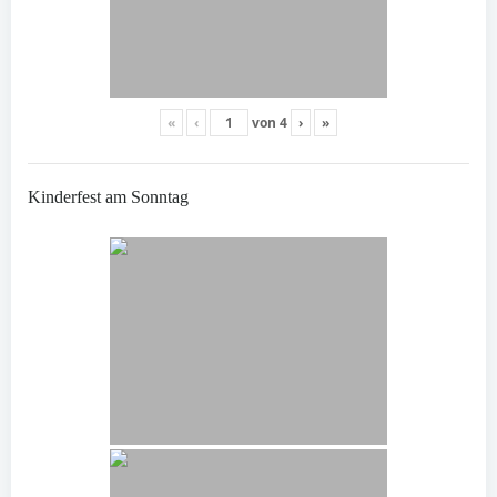
«
‹
von
4
›
»
Kinderfest am Sonntag