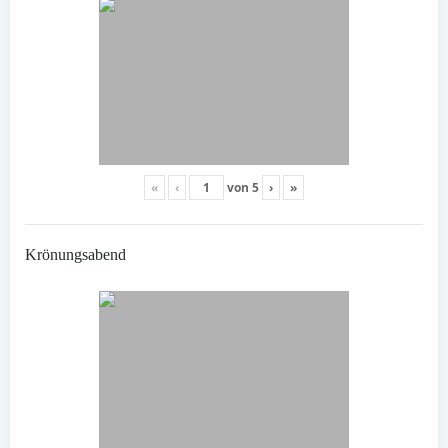
«
‹
von
5
›
»
Krönungsabend