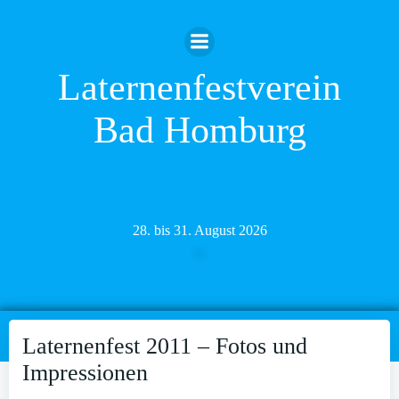
Zum
Inhalt
springen
Laternenfestverein
Bad Homburg
28. bis 31. August 2026
Laternenfest 2011 – Fotos und
Impressionen