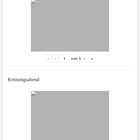
«
‹
von
5
›
»
Krönungsabend