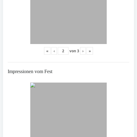
«
‹
von
3
›
»
Impressionen vom Fest