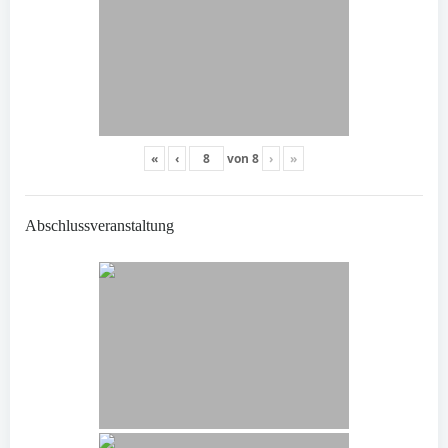
«
‹
von
8
›
»
Abschlussveranstaltung