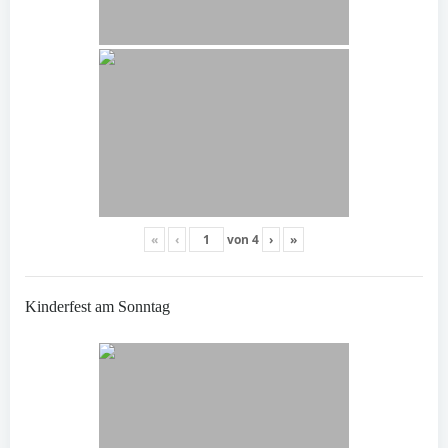
«
‹
von
4
›
»
Kinderfest am Sonntag