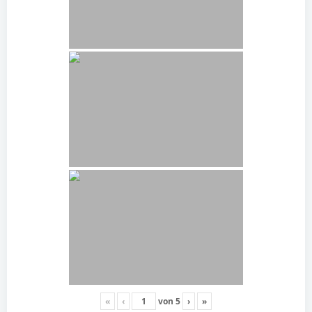
«
‹
von
5
›
»