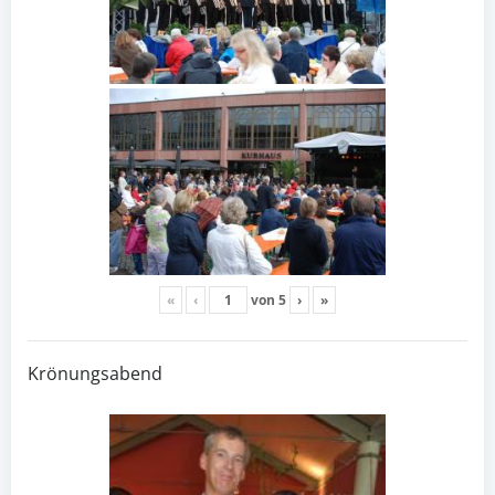
«
‹
von
5
›
»
Krönungsabend