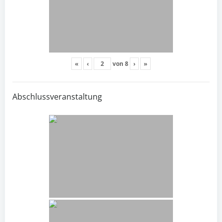
«
‹
von
8
›
»
Abschlussveranstaltung