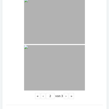
«
‹
von
3
›
»