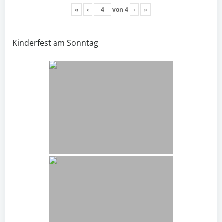
«
‹
von
4
›
»
Kinderfest am Sonntag