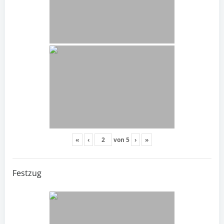
«
‹
von
5
›
»
Festzug