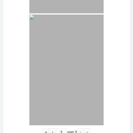
«
‹
von
3
›
»