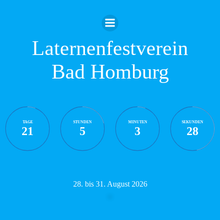
Zum
Inhalt
springen
Laternenfestverein
Bad Homburg
TAGE
STUNDEN
MINUTEN
SEKUNDEN
21
5
3
27
28. bis 31. August 2026