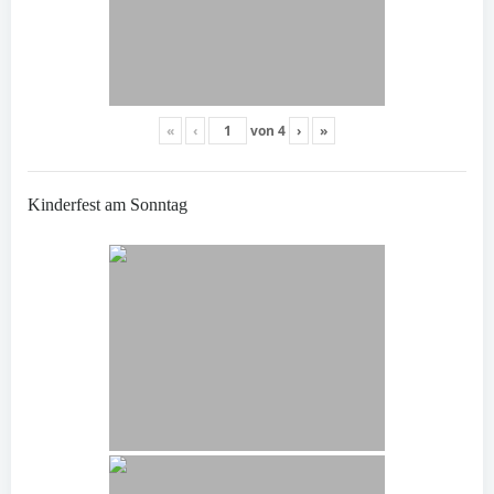
«
‹
von
4
›
»
Kinderfest am Sonntag