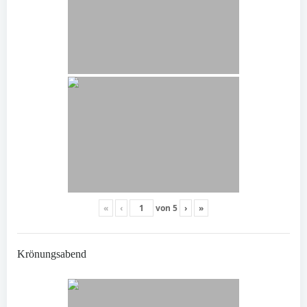
«
‹
von
5
›
»
Krönungsabend