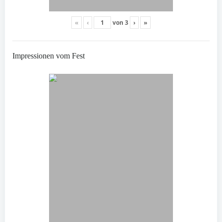
«
‹
von
3
›
»
Impressionen vom Fest