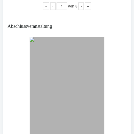
«
‹
von
8
›
»
Abschlussveranstaltung