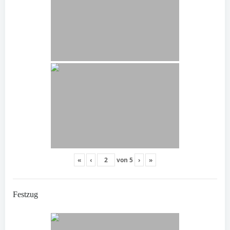
«
‹
von
5
›
»
Festzug