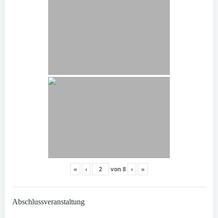
«
‹
von
8
›
»
Abschlussveranstaltung