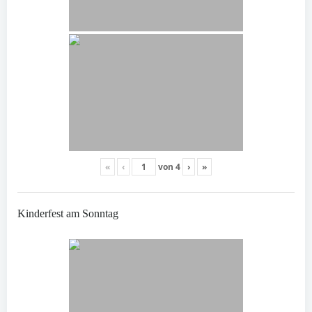
«
‹
von
4
›
»
Kinderfest am Sonntag