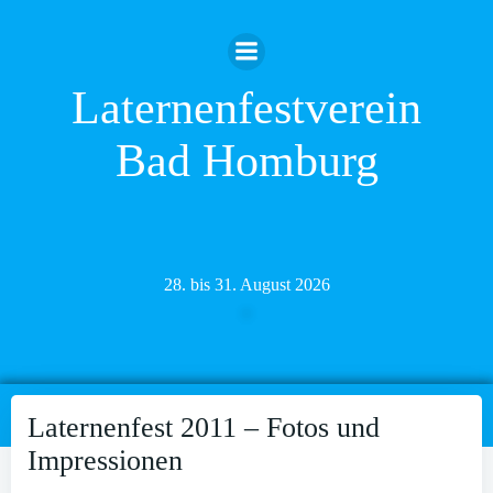
Zum
Inhalt
springen
Laternenfestverein
Bad Homburg
28. bis 31. August 2026
Laternenfest 2011 – Fotos und
Impressionen