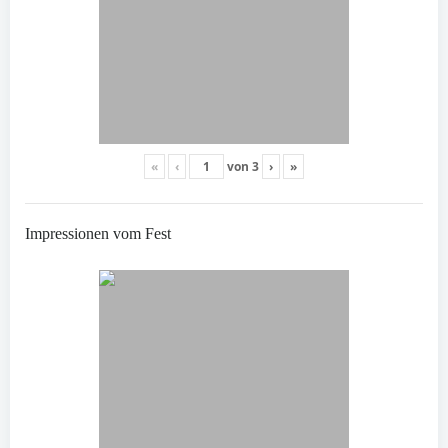
«
‹
von
3
›
»
Impressionen vom Fest