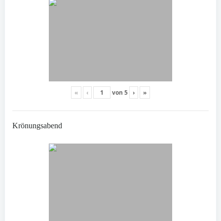
«
‹
von
5
›
»
Krönungsabend