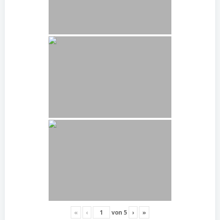
«
‹
von
5
›
»