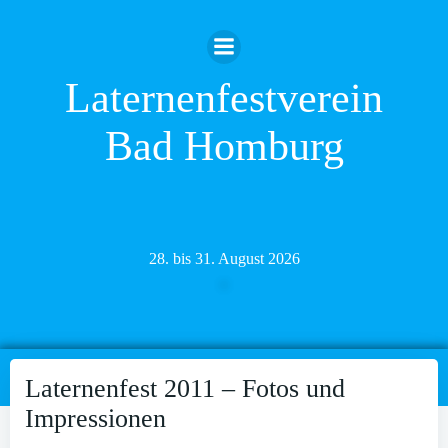
Zum
Inhalt
springen
Laternenfestverein
Bad Homburg
28. bis 31. August 2026
Laternenfest 2011 – Fotos und
Impressionen