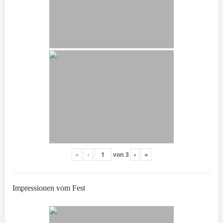
«
‹
von
3
›
»
Impressionen vom Fest