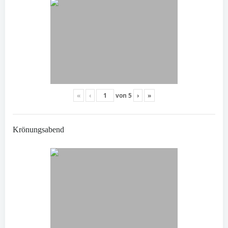
«
‹
von
5
›
»
Krönungsabend