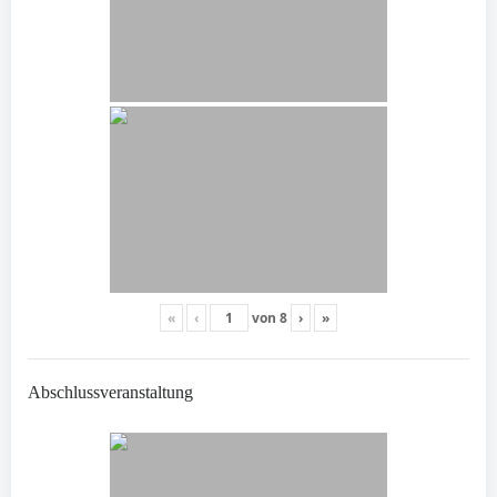
«
‹
von
8
›
»
Abschlussveranstaltung