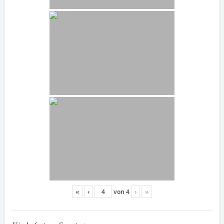
«
‹
von
4
›
»