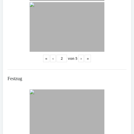
«
‹
von
5
›
»
Festzug