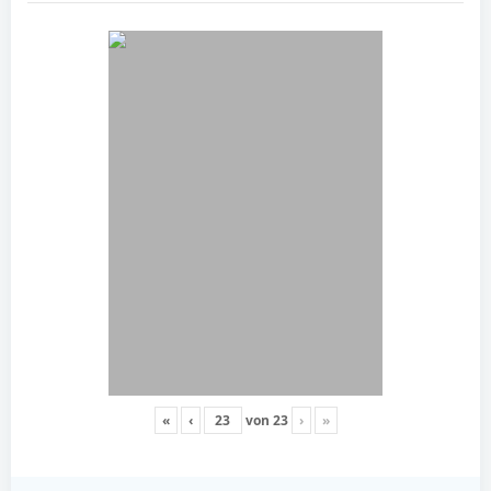
«
‹
von
23
›
»