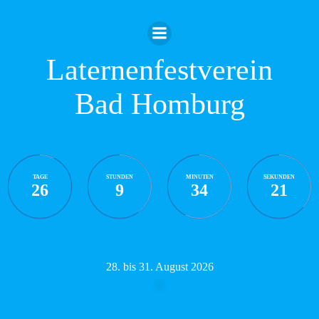
Zum
Inhalt
springen
Laternenfestverein
Bad Homburg
TAGE
STUNDEN
MINUTEN
SEKUNDEN
26
9
34
21
28. bis 31. August 2026