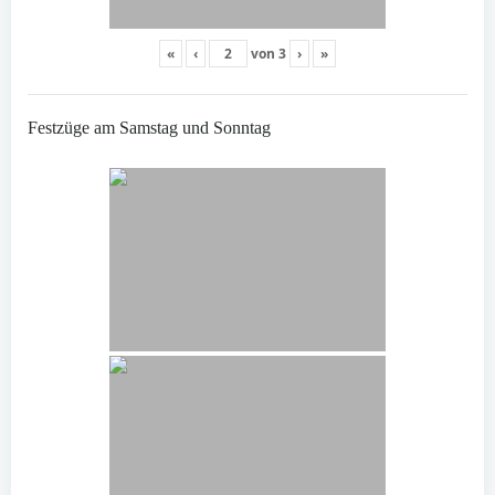
«
‹
von
3
›
»
Festzüge am Samstag und Sonntag