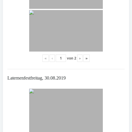
«
‹
von
2
›
»
Laternenfestfreitag, 30.08.2019