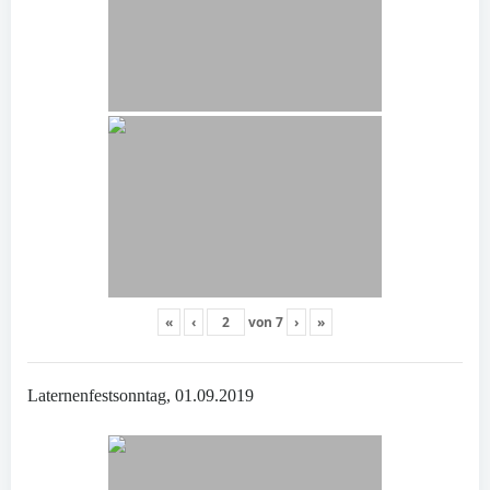
«
‹
von
7
›
»
Laternenfestsonntag, 01.09.2019