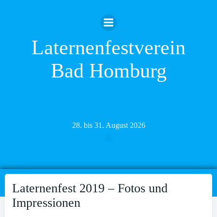
Zum
Inhalt
springen
Laternenfestverein
Bad Homburg
28. bis 31. August 2026
Laternenfest 2019 – Fotos und
Impressionen