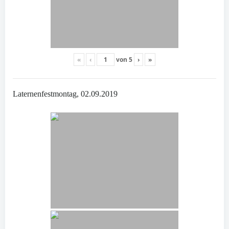
«
‹
von
5
›
»
Laternenfestmontag, 02.09.2019