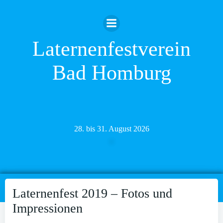
Zum
Inhalt
springen
Laternenfestverein
Bad Homburg
28. bis 31. August 2026
Laternenfest 2019 – Fotos und
Impressionen