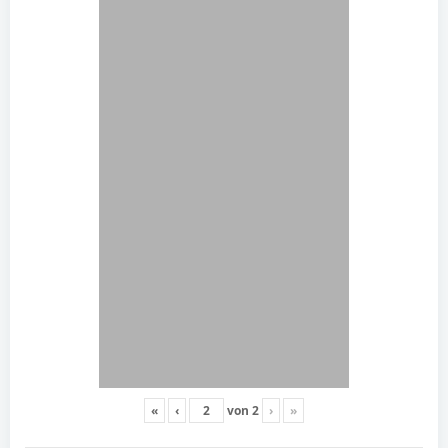
«
‹
von
2
›
»