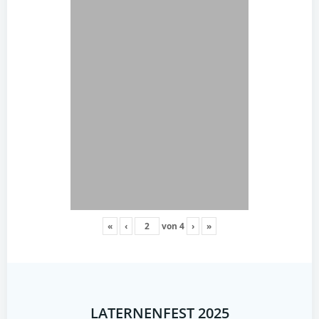
«
‹
von
4
›
»
LATERNENFEST 2025