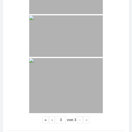
«
‹
von
3
›
»