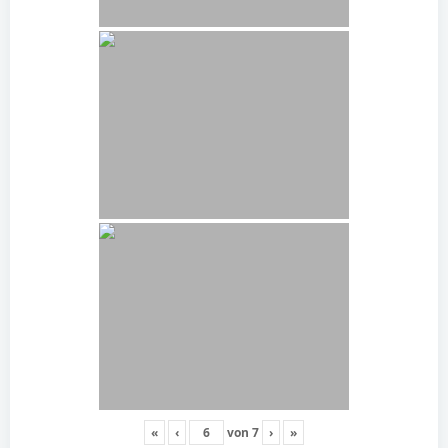
«
‹
von
7
›
»