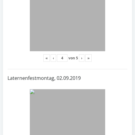
«
‹
von
5
›
»
Laternenfestmontag, 02.09.2019