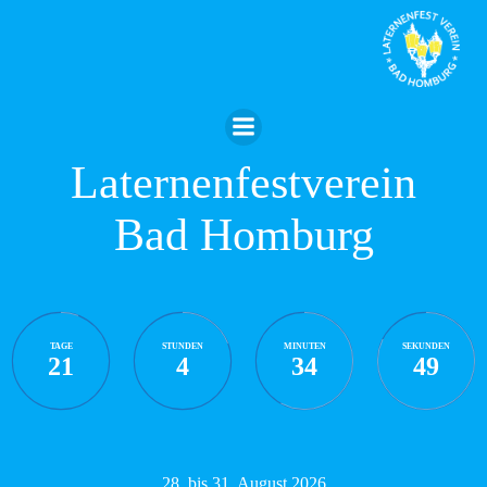
Zum
Inhalt
springen
Laternenfestverein
Bad Homburg
TAGE
STUNDEN
MINUTEN
SEKUNDEN
21
4
34
48
28. bis 31. August 2026