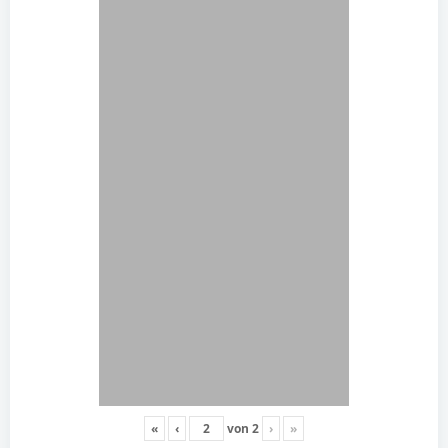
«
‹
von
2
›
»