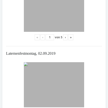
«
‹
von
5
›
»
Laternenfestmontag, 02.09.2019