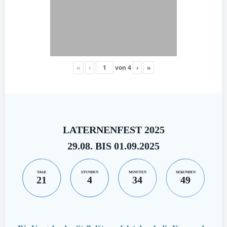
«
‹
von
4
›
»
LATERNENFEST 2025
29.08. BIS 01.09.2025
TAGE
STUNDEN
MINUTEN
SEKUNDEN
21
4
34
48