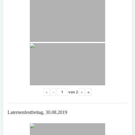
«
‹
von
2
›
»
Laternenfestfreitag, 30.08.2019