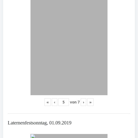
«
‹
von
7
›
»
Laternenfestsonntag, 01.09.2019