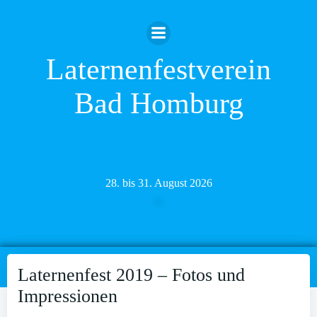
Zum
Inhalt
springen
Laternenfestverein
Bad Homburg
28. bis 31. August 2026
Laternenfest 2019 – Fotos und
Impressionen