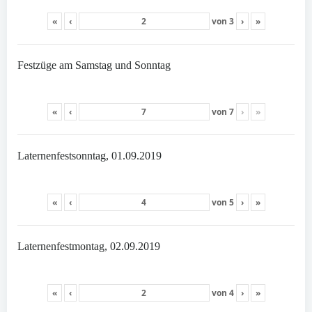
«
‹
von
3
›
»
Festzüge am Samstag und Sonntag
«
‹
von
7
›
»
Laternenfestsonntag, 01.09.2019
«
‹
von
5
›
»
Laternenfestmontag, 02.09.2019
«
‹
von
4
›
»