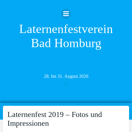
Zum
Inhalt
springen
Laternenfestverein
Bad Homburg
28. bis 31. August 2026
Laternenfest 2019 – Fotos und
Impressionen