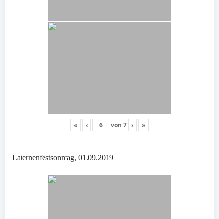
«
‹
von
7
›
»
Laternenfestsonntag, 01.09.2019