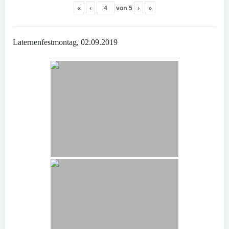
«
‹
von
5
›
»
Laternenfestmontag, 02.09.2019