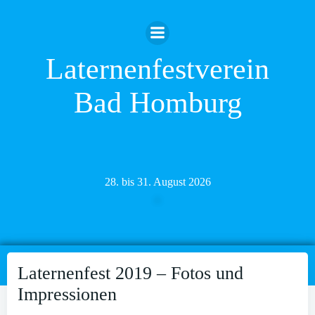
Zum
Inhalt
springen
Laternenfestverein
Bad Homburg
28. bis 31. August 2026
Laternenfest 2019 – Fotos und
Impressionen