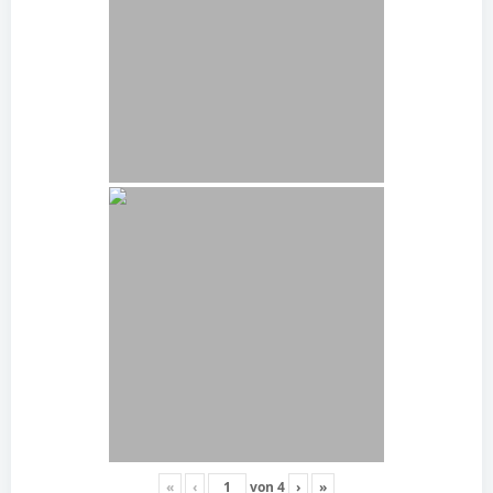
«
‹
von
4
›
»