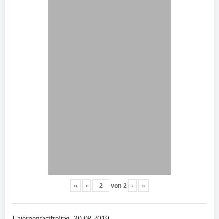
«
‹
von
2
›
»
Laternenfestfreitag, 30.08.2019