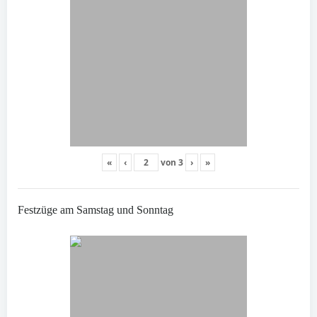
«
‹
von
3
›
»
Festzüge am Samstag und Sonntag