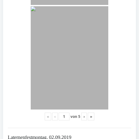
«
‹
von
5
›
»
Laternenfestmontag, 02.09.2019