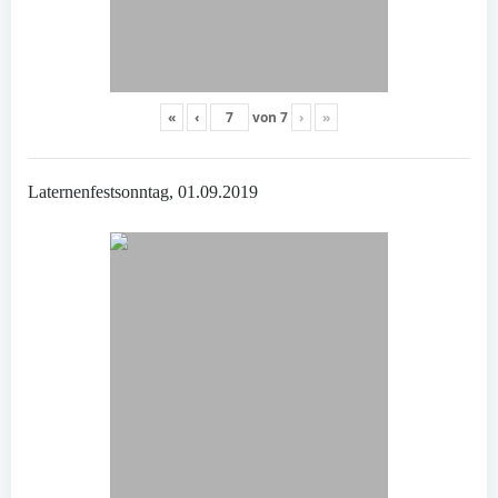
«
‹
von
7
›
»
Laternenfestsonntag, 01.09.2019