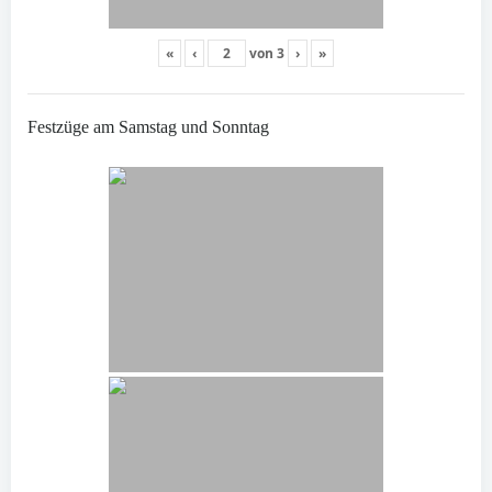
«
‹
von
3
›
»
Festzüge am Samstag und Sonntag