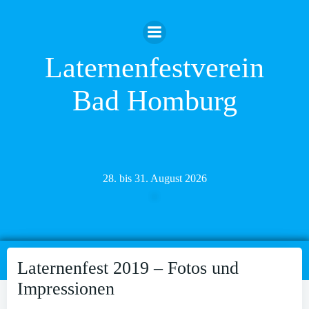
Zum
Inhalt
springen
Laternenfestverein
Bad Homburg
28. bis 31. August 2026
Laternenfest 2019 – Fotos und
Impressionen