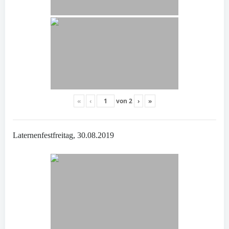
«
‹
von
2
›
»
Laternenfestfreitag, 30.08.2019