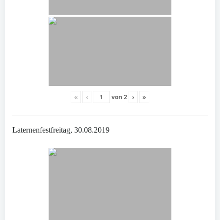
«
‹
von
2
›
»
Laternenfestfreitag, 30.08.2019