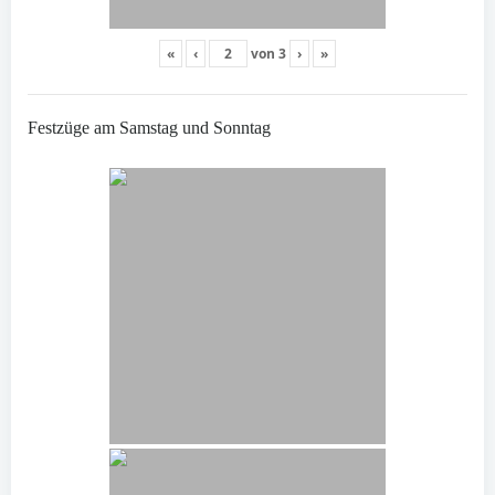
«
‹
von
3
›
»
Festzüge am Samstag und Sonntag