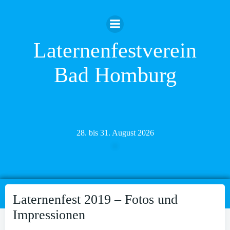
Zum
Inhalt
springen
Laternenfestverein
Bad Homburg
28. bis 31. August 2026
Laternenfest 2019 – Fotos und
Impressionen