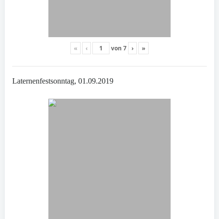
«
‹
von
7
›
»
Laternenfestsonntag, 01.09.2019