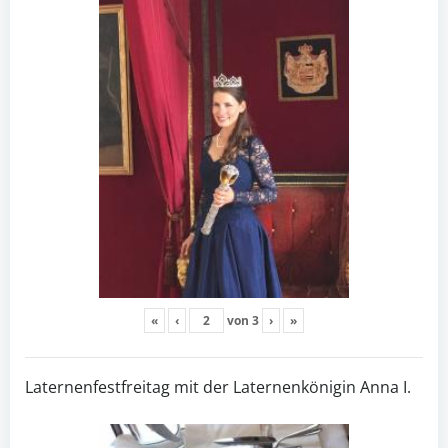
«
‹
von
3
›
»
Laternenfestfreitag mit der Laternenkönigin Anna I.