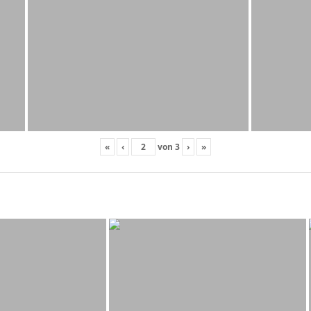
«
‹
von
3
›
»