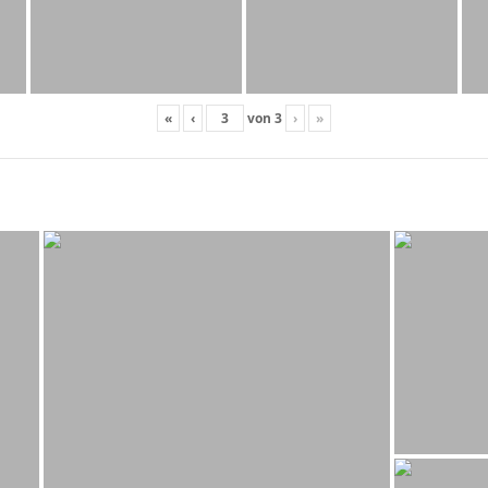
«
‹
von
3
›
»