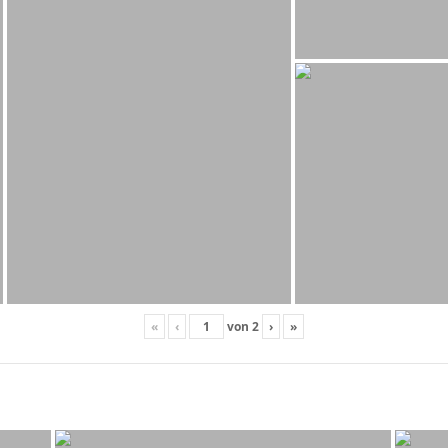
«
‹
von
2
›
»