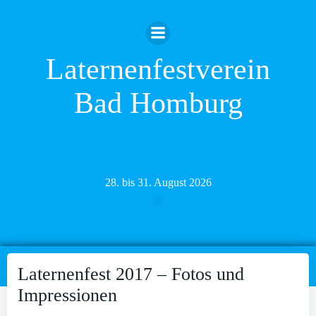
Zum
Inhalt
springen
Laternenfestverein
Bad Homburg
28. bis 31. August 2026
Laternenfest 2017 – Fotos und
Impressionen