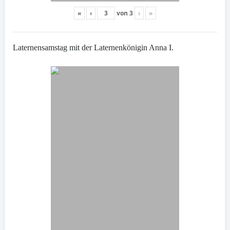
«
‹
von
3
›
»
Laternensamstag mit der Laternenkönigin Anna I.