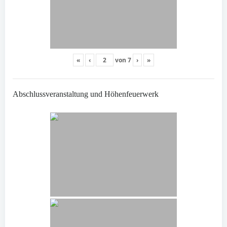
«
‹
von
7
›
»
Abschlussveranstaltung und Höhenfeuerwerk