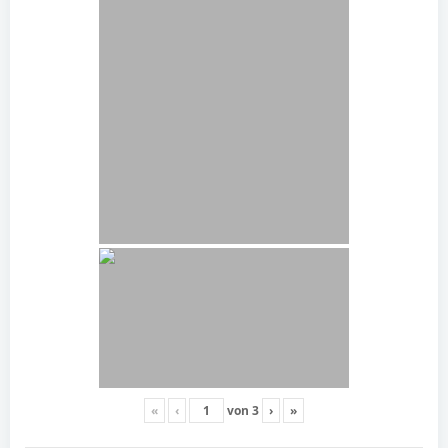
«
‹
von
3
›
»