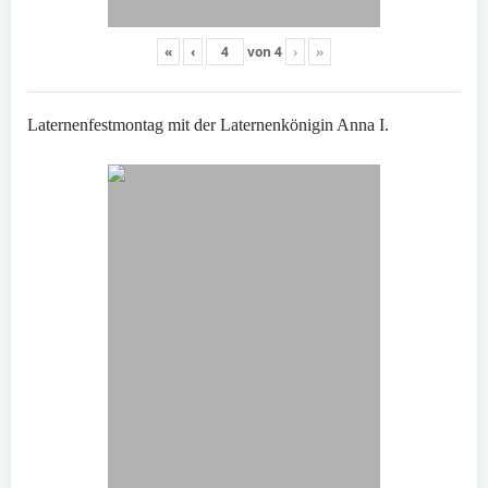
«
‹
von
4
›
»
Laternenfestmontag mit der Laternenkönigin Anna I.