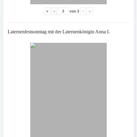
«
‹
von
3
›
»
Laternenfestsonntag mit der Laternenkönigin Anna I.