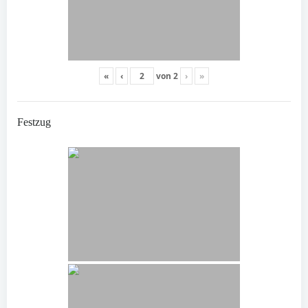
«
‹
von
2
›
»
Festzug