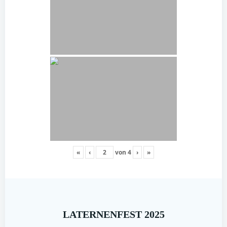
«
‹
von
4
›
»
LATERNENFEST 2025