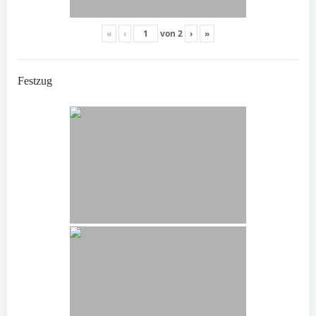
«
‹
von
2
›
»
Festzug