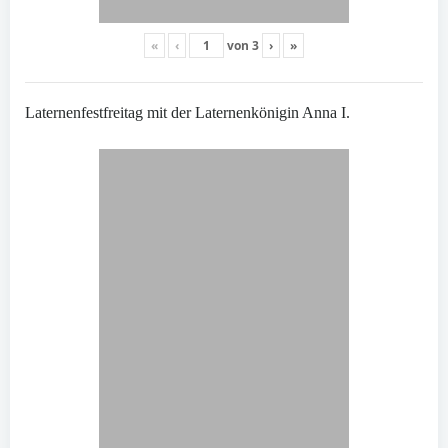
«
‹
von
3
›
»
Laternenfestfreitag mit der Laternenkönigin Anna I.