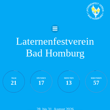
Zum
Inhalt
springen
Laternenfestverein
Bad Homburg
TAGE
STUNDEN
MINUTEN
SEKUNDEN
21
17
13
57
28. bis 31. August 2026