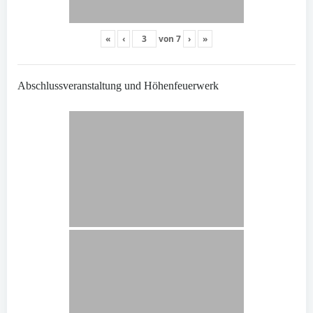
«
‹
von
7
›
»
Abschlussveranstaltung und Höhenfeuerwerk