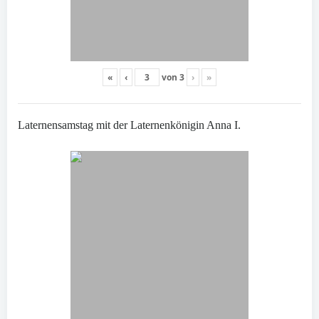
«
‹
von
3
›
»
Laternensamstag mit der Laternenkönigin Anna I.