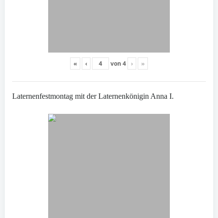
«
‹
von
4
›
»
Laternenfestmontag mit der Laternenkönigin Anna I.