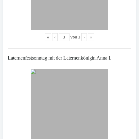
«
‹
von
3
›
»
Laternenfestsonntag mit der Laternenkönigin Anna I.