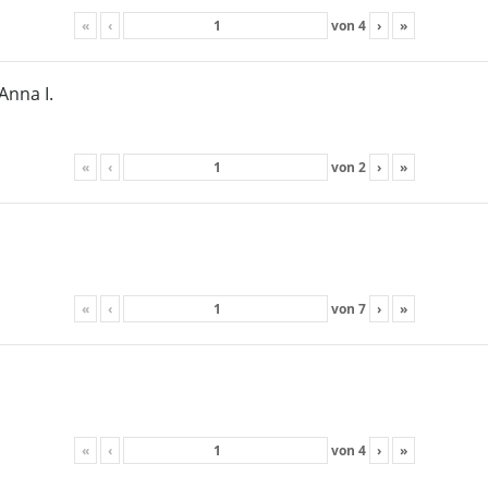
«
‹
von
4
›
»
Anna I.
«
‹
von
2
›
»
«
‹
von
7
›
»
«
‹
von
4
›
»