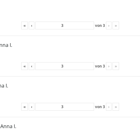
«
‹
von
3
›
»
nna I.
«
‹
von
3
›
»
a I.
«
‹
von
3
›
»
Anna I.