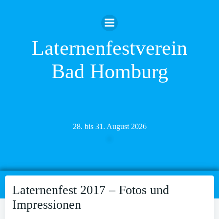
Zum
Inhalt
springen
Laternenfestverein
Bad Homburg
28. bis 31. August 2026
Laternenfest 2017 – Fotos und
Impressionen