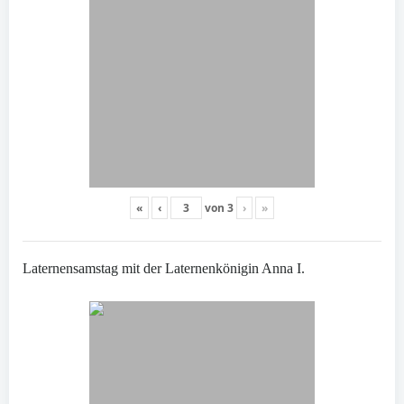
«
‹
von
3
›
»
Laternensamstag mit der Laternenkönigin Anna I.