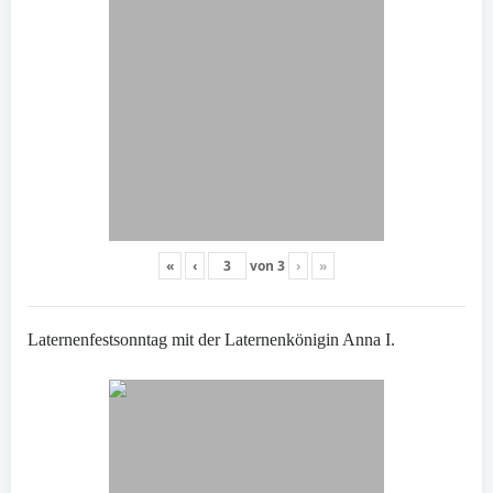
«
‹
von
3
›
»
Laternenfestsonntag mit der Laternenkönigin Anna I.