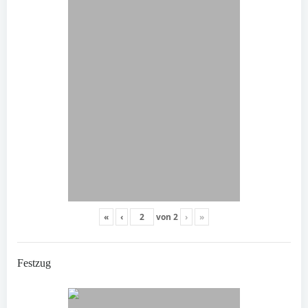
«
‹
von
2
›
»
Festzug