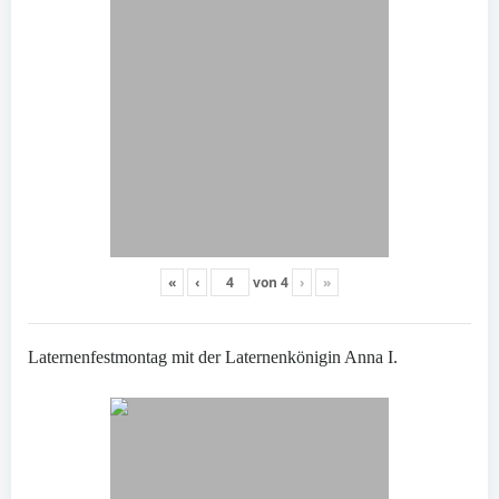
«
‹
von
4
›
»
Laternenfestmontag mit der Laternenkönigin Anna I.