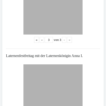
«
‹
von
3
›
»
Laternenfestfreitag mit der Laternenkönigin Anna I.