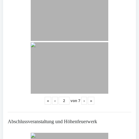
«
‹
von
7
›
»
Abschlussveranstaltung und Höhenfeuerwerk