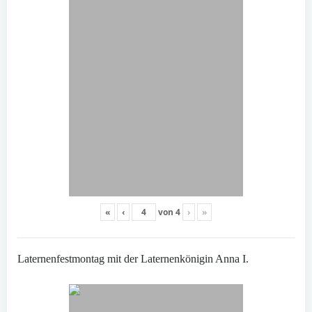
«
‹
von
4
›
»
Laternenfestmontag mit der Laternenkönigin Anna I.