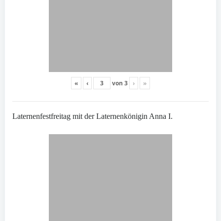
«
‹
von
3
›
»
Laternenfestfreitag mit der Laternenkönigin Anna I.