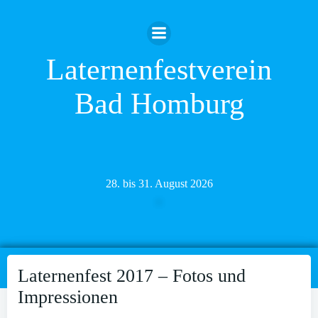
Zum
Inhalt
springen
Laternenfestverein
Bad Homburg
28. bis 31. August 2026
Laternenfest 2017 – Fotos und
Impressionen