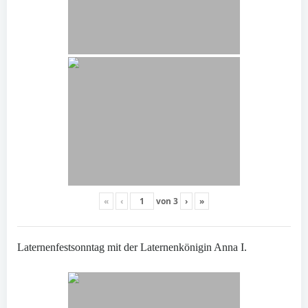
«
‹
von
3
›
»
Laternenfestsonntag mit der Laternenkönigin Anna I.