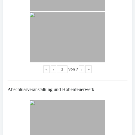
«
‹
von
7
›
»
Abschlussveranstaltung und Höhenfeuerwerk