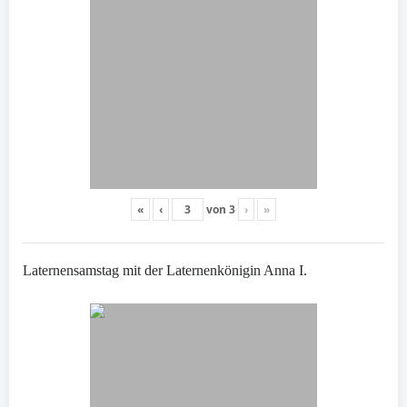
«
‹
von
3
›
»
Laternensamstag mit der Laternenkönigin Anna I.