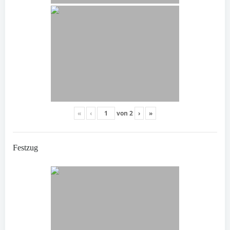
«
‹
von
2
›
»
Festzug