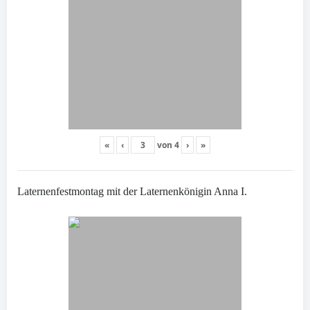
«
‹
von
4
›
»
Laternenfestmontag mit der Laternenkönigin Anna I.