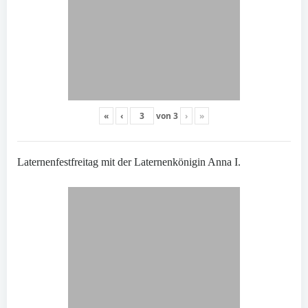
«
‹
von
3
›
»
Laternenfestfreitag mit der Laternenkönigin Anna I.