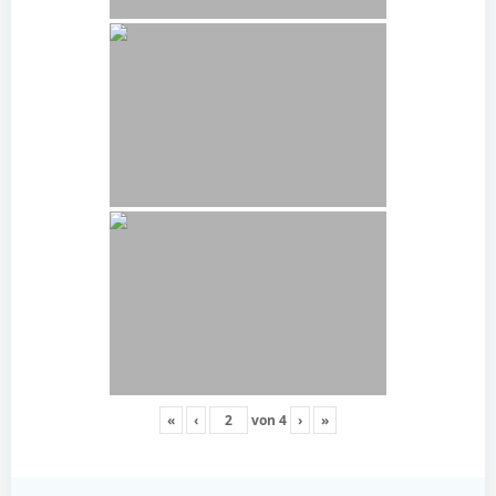
«
‹
von
4
›
»