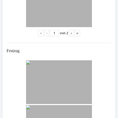
«
‹
von
2
›
»
Festzug