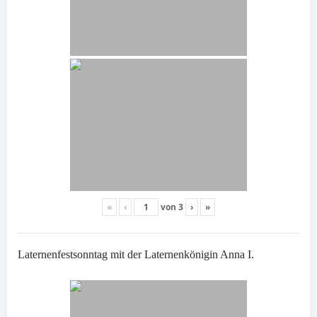
«
‹
von
3
›
»
Laternenfestsonntag mit der Laternenkönigin Anna I.