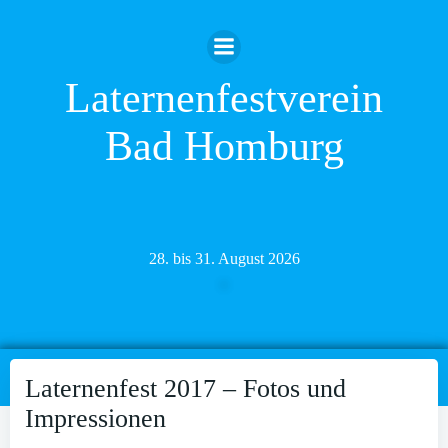
Zum
Inhalt
springen
Laternenfestverein
Bad Homburg
28. bis 31. August 2026
Laternenfest 2017 – Fotos und
Impressionen