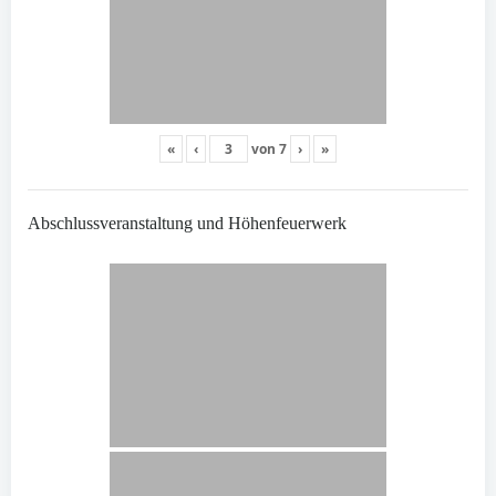
«
‹
von
7
›
»
Abschlussveranstaltung und Höhenfeuerwerk