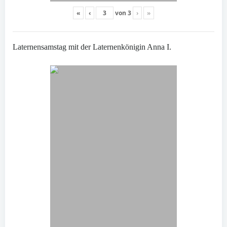
«
‹
von
3
›
»
Laternensamstag mit der Laternenkönigin Anna I.