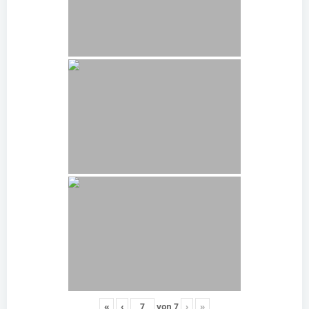
«
‹
von
7
›
»