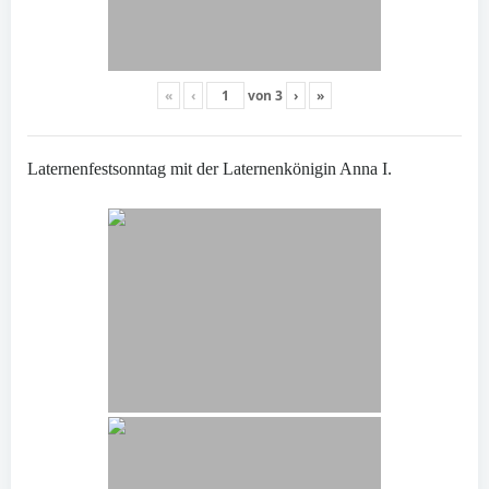
«
‹
von
3
›
»
Laternenfestsonntag mit der Laternenkönigin Anna I.