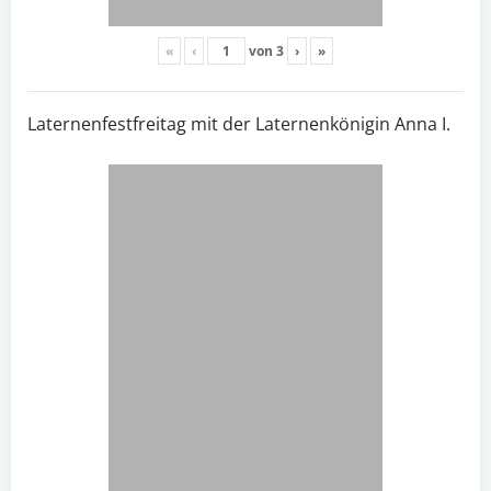
«
‹
von
3
›
»
Laternenfestfreitag mit der Laternenkönigin Anna I.