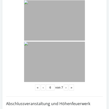
«
‹
von
7
›
»
Abschlussveranstaltung und Höhenfeuerwerk