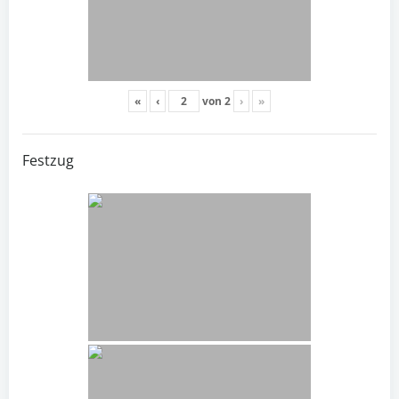
«
‹
von
2
›
»
Festzug