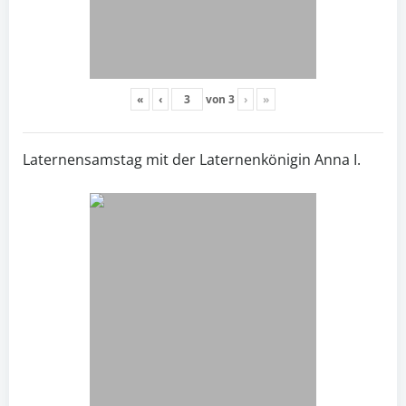
«
‹
von
3
›
»
Laternensamstag mit der Laternenkönigin Anna I.