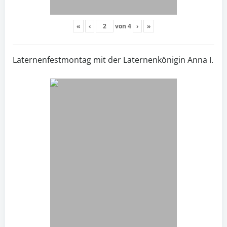
«
‹
von
4
›
»
Laternenfestmontag mit der Laternenkönigin Anna I.