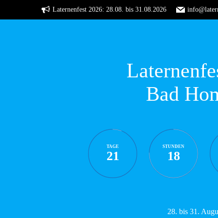
Zum
Laternenfest 2026: 28.08. bis 31.08.2026
info@later
Inhalt
springen
Laternenfe
Bad Ho
TAGE
STUNDEN
21
18
28. bis 31. Aug