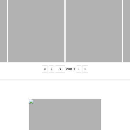
«
‹
von
3
›
»