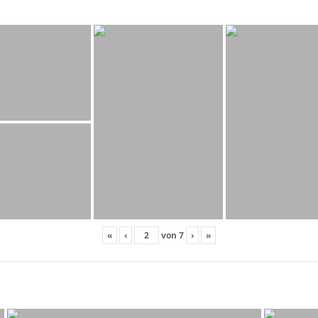
«
‹
von
7
›
»