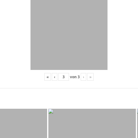
«
‹
von
3
›
»