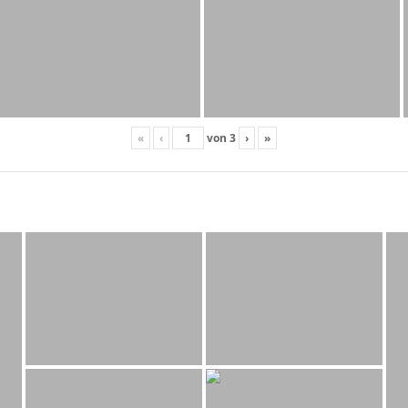
«
‹
von
3
›
»