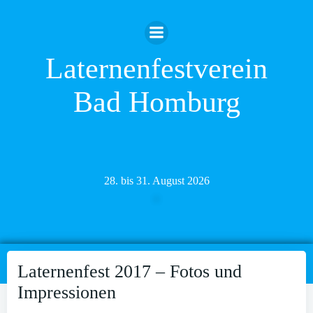
Zum
Inhalt
springen
Laternenfestverein
Bad Homburg
28. bis 31. August 2026
Laternenfest 2017 – Fotos und
Impressionen