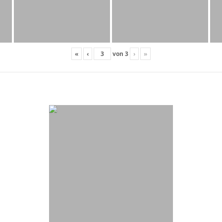
«
‹
von
3
›
»