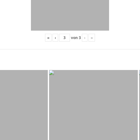
«
‹
von
3
›
»