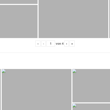
«
‹
von
4
›
»