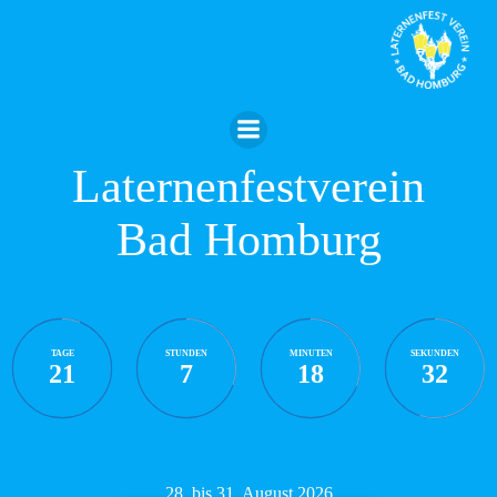
Zum
Inhalt
springen
Laternenfestverein
Bad Homburg
TAGE
STUNDEN
MINUTEN
SEKUNDEN
21
7
18
32
28. bis 31. August 2026