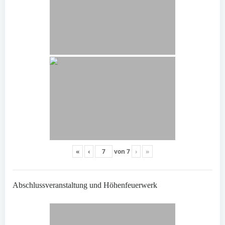
«
‹
von
7
›
»
Abschlussveranstaltung und Höhenfeuerwerk