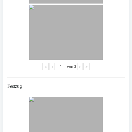
«
‹
von
2
›
»
Festzug