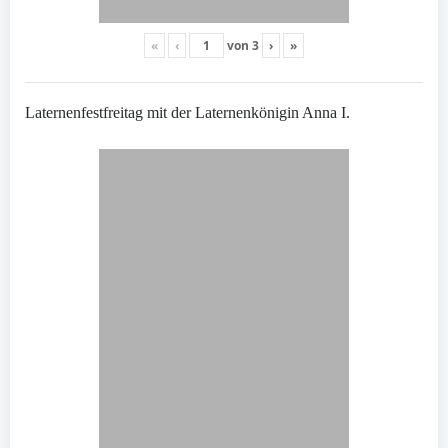
«
‹
von
3
›
»
Laternenfestfreitag mit der Laternenkönigin Anna I.