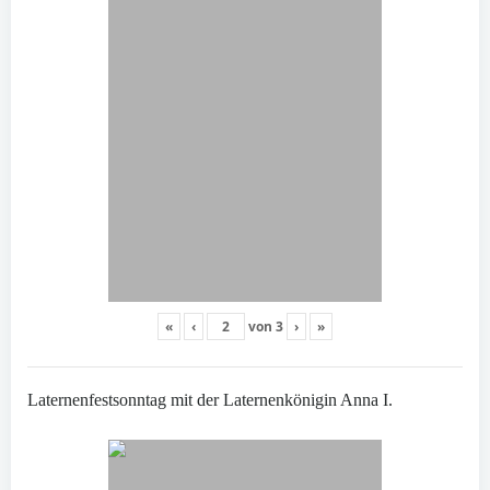
«
‹
von
3
›
»
Laternenfestsonntag mit der Laternenkönigin Anna I.