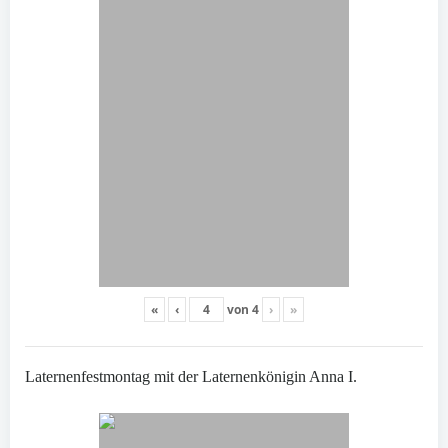
«
‹
von
4
›
»
Laternenfestmontag mit der Laternenkönigin Anna I.