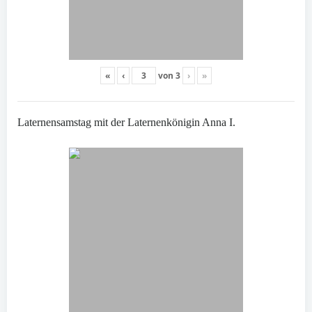
«
‹
von
3
›
»
Laternensamstag mit der Laternenkönigin Anna I.