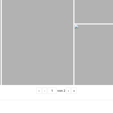
«
‹
von
2
›
»