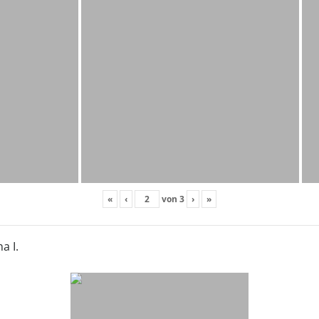
«
‹
von
3
›
»
a I.