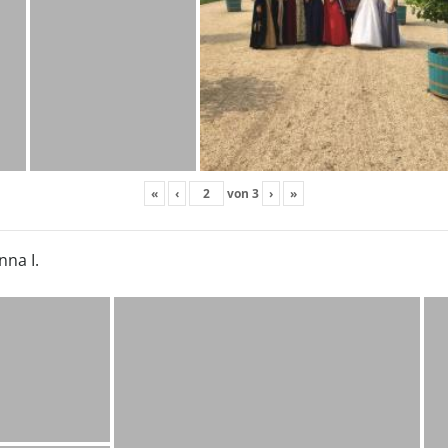
«
‹
von
3
›
»
nna I.