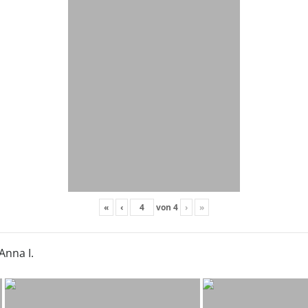
«
‹
von
4
›
»
Anna I.