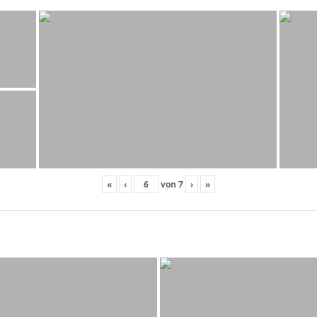
«
‹
von
7
›
»