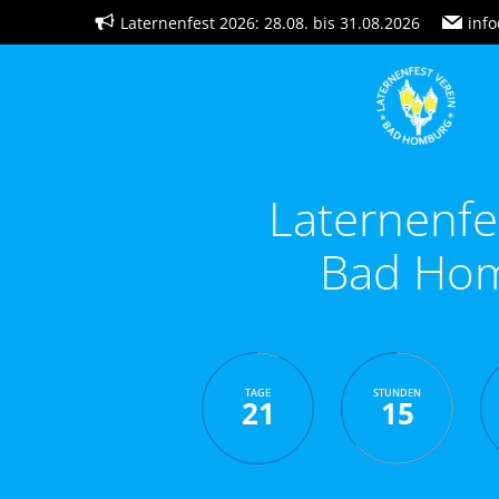
Zum
Laternenfest 2026: 28.08. bis 31.08.2026
info
Inhalt
springen
Laternenfe
Bad Ho
TAGE
STUNDEN
21
15