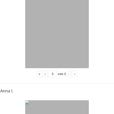
«
‹
von
3
›
»
Anna I.