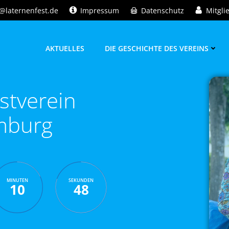
@laternenfest.de
Impressum
Datenschutz
Mitgli
AKTUELLES
DIE GESCHICHTE DES VEREINS
stverein
mburg
MINUTEN
SEKUNDEN
10
47