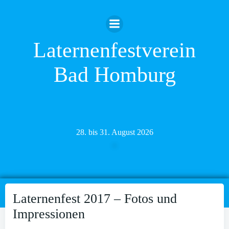
Zum
Inhalt
springen
Laternenfestverein
Bad Homburg
28. bis 31. August 2026
Laternenfest 2017 – Fotos und
Impressionen