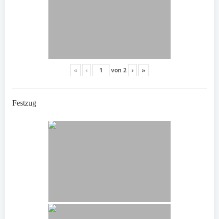
«
‹
von
2
›
»
Festzug