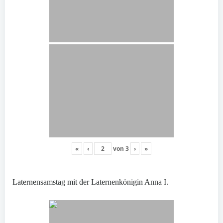
«
‹
von
3
›
»
Laternensamstag mit der Laternenkönigin Anna I.