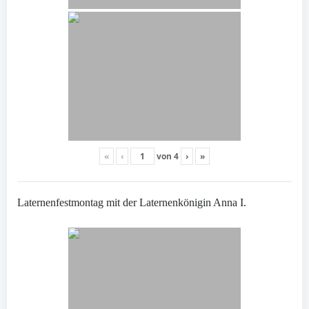
«
‹
von
4
›
»
Laternenfestmontag mit der Laternenkönigin Anna I.