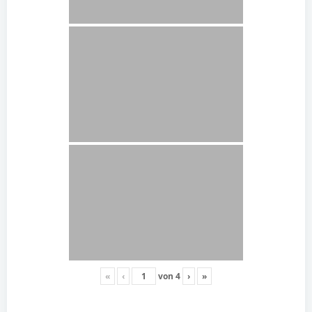
«
‹
von
4
›
»