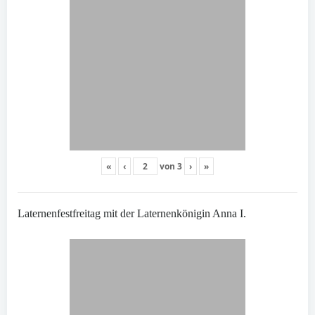
«
‹
von
3
›
»
Laternenfestfreitag mit der Laternenkönigin Anna I.