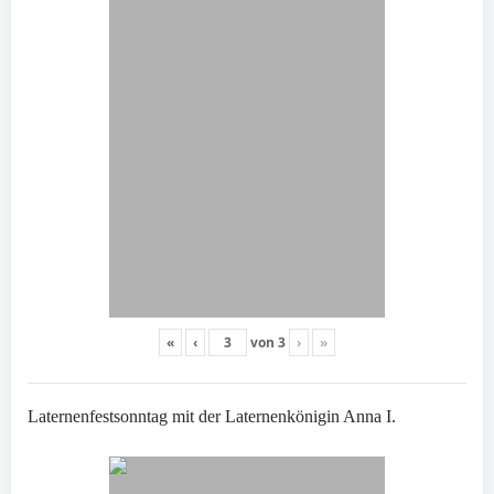
«
‹
von
3
›
»
Laternenfestsonntag mit der Laternenkönigin Anna I.