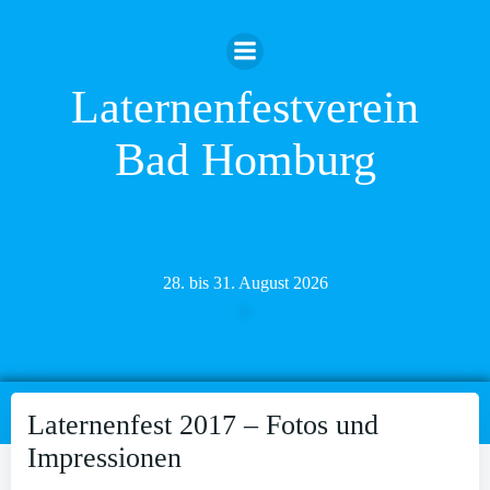
Zum
Inhalt
springen
Laternenfestverein
Bad Homburg
28. bis 31. August 2026
Laternenfest 2017 – Fotos und
Impressionen