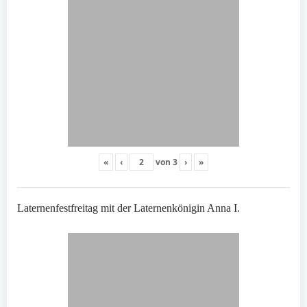
«
‹
von
3
›
»
Laternenfestfreitag mit der Laternenkönigin Anna I.