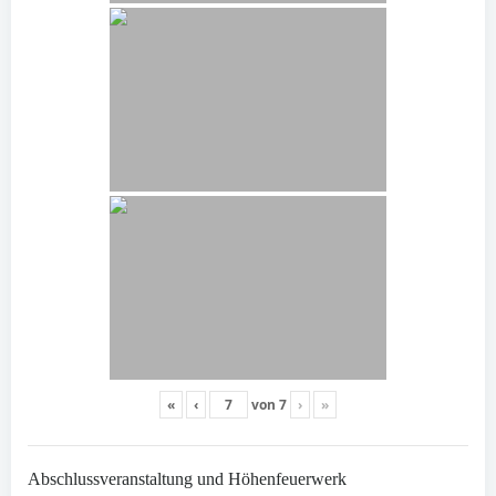
«
‹
von
7
›
»
Abschlussveranstaltung und Höhenfeuerwerk