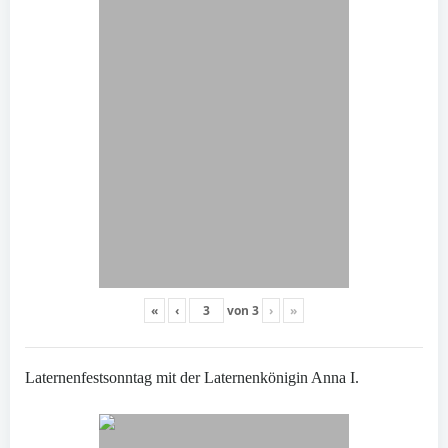
«
‹
von
3
›
»
Laternenfestsonntag mit der Laternenkönigin Anna I.