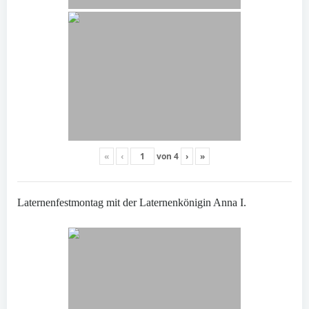
«
‹
von
4
›
»
Laternenfestmontag mit der Laternenkönigin Anna I.