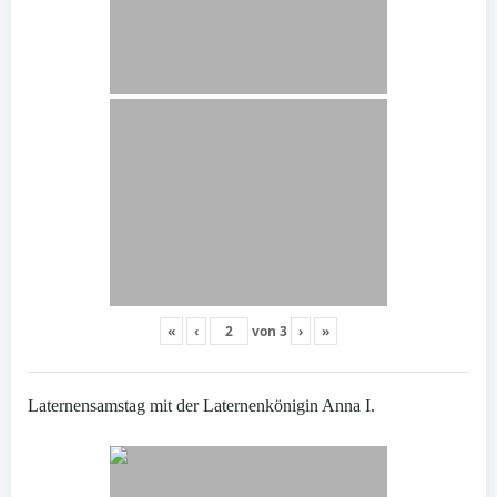
«
‹
von
3
›
»
Laternensamstag mit der Laternenkönigin Anna I.