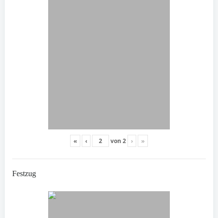
«
‹
von
2
›
»
Festzug