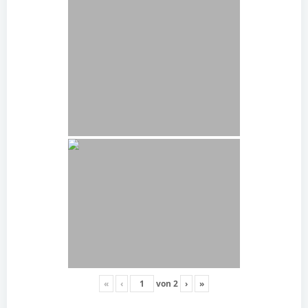
«
‹
von
2
›
»