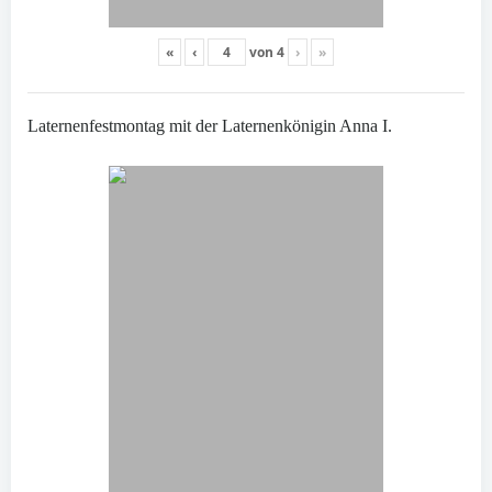
«
‹
von
4
›
»
Laternenfestmontag mit der Laternenkönigin Anna I.