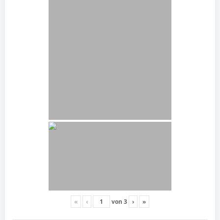
«
‹
von
3
›
»