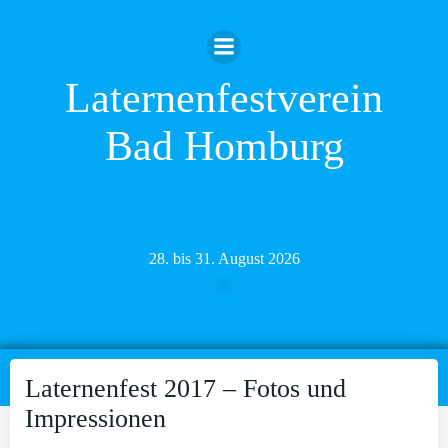
Zum
Inhalt
springen
Laternenfestverein
Bad Homburg
28. bis 31. August 2026
Laternenfest 2017 – Fotos und
Impressionen