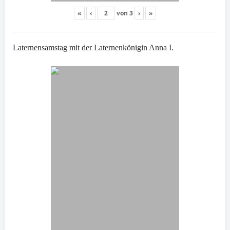
«
‹
von
3
›
»
Laternensamstag mit der Laternenkönigin Anna I.