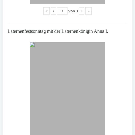
«
‹
von
3
›
»
Laternenfestsonntag mit der Laternenkönigin Anna I.