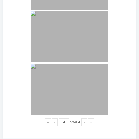
«
‹
von
4
›
»