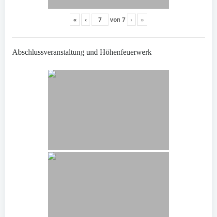
«
‹
von
7
›
»
Abschlussveranstaltung und Höhenfeuerwerk