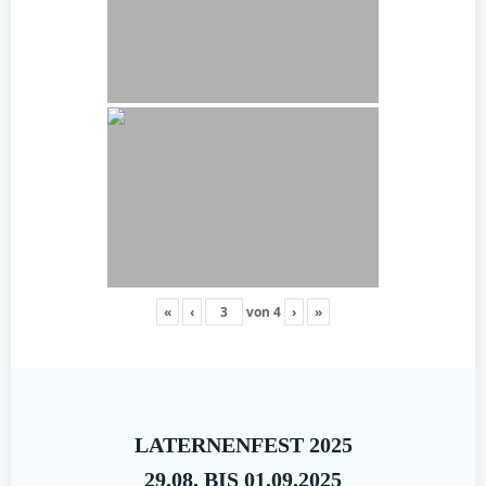
«
‹
von
4
›
»
LATERNENFEST 2025
29.08. BIS 01.09.2025