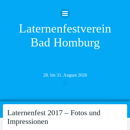
Zum
Inhalt
springen
Laternenfestverein
Bad Homburg
28. bis 31. August 2026
Laternenfest 2017 – Fotos und
Impressionen