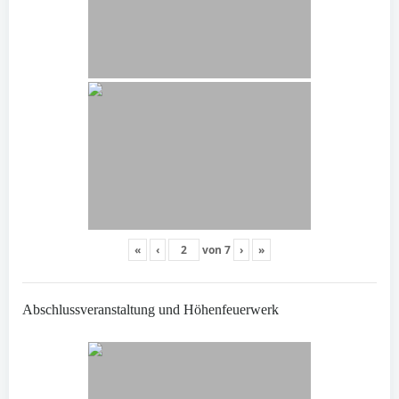
«
‹
von
7
›
»
Abschlussveranstaltung und Höhenfeuerwerk