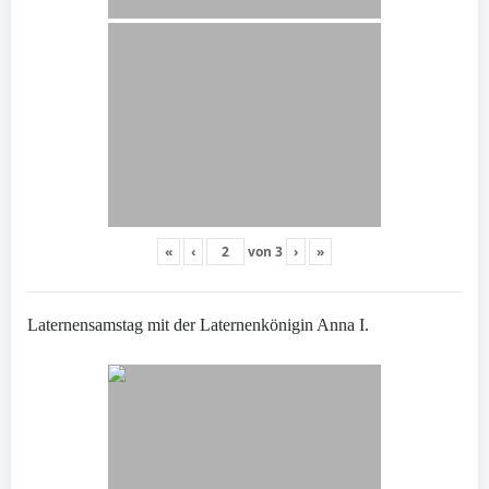
«
‹
von
3
›
»
Laternensamstag mit der Laternenkönigin Anna I.