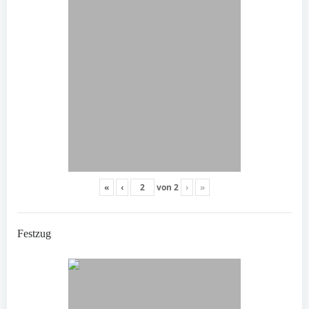
«
‹
von
2
›
»
Festzug