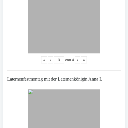
«
‹
von
4
›
»
Laternenfestmontag mit der Laternenkönigin Anna I.