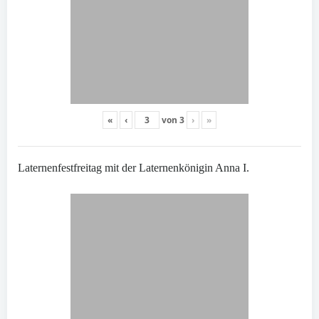
«
‹
von
3
›
»
Laternenfestfreitag mit der Laternenkönigin Anna I.