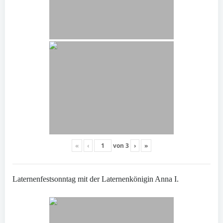
«
‹
von
3
›
»
Laternenfestsonntag mit der Laternenkönigin Anna I.