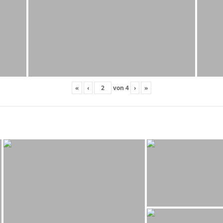
«
‹
von
4
›
»