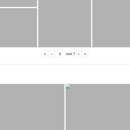
«
‹
von
7
›
»