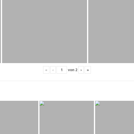
«
‹
von
2
›
»