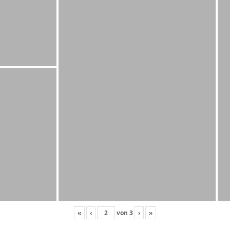
«
‹
von
3
›
»