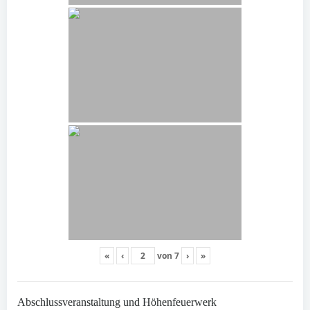
«
‹
von
7
›
»
Abschlussveranstaltung und Höhenfeuerwerk