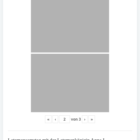
«
‹
von
3
›
»