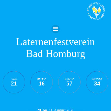
Zum
Inhalt
springen
Laternenfestverein
Bad Homburg
TAGE
STUNDEN
MINUTEN
SEKUNDEN
21
16
57
33
28. bis 31. August 2026