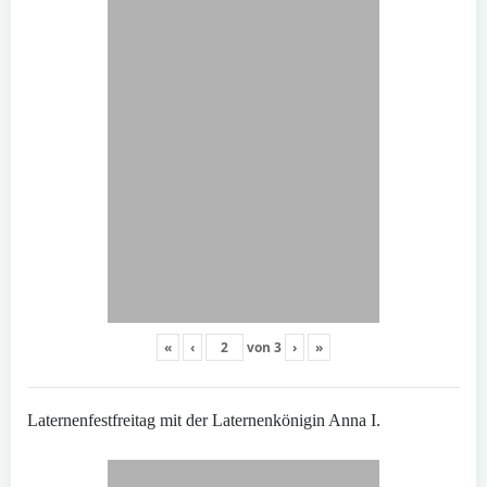
«
‹
von
3
›
»
Laternenfestfreitag mit der Laternenkönigin Anna I.