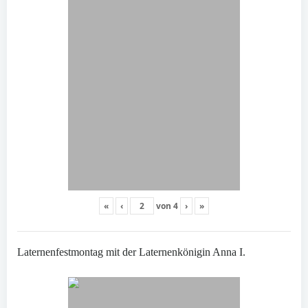
«
‹
von
4
›
»
Laternenfestmontag mit der Laternenkönigin Anna I.