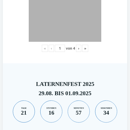
«
‹
von
4
›
»
LATERNENFEST 2025
29.08. BIS 01.09.2025
TAGE
STUNDEN
MINUTEN
SEKUNDEN
21
16
57
33