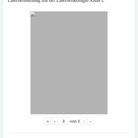
Laternensamstag mit der Laternenkönigin Anna I.
«
‹
von
3
›
»