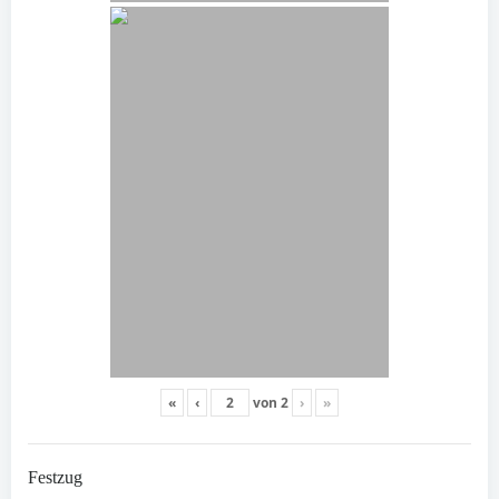
«
‹
von
2
›
»
Festzug