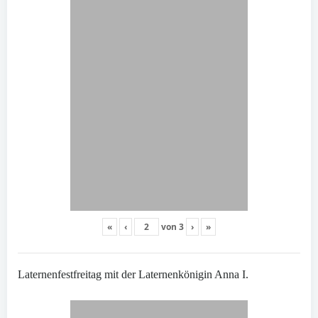
«
‹
von
3
›
»
Laternenfestfreitag mit der Laternenkönigin Anna I.