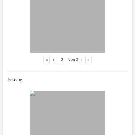
«
‹
von
2
›
»
Festzug