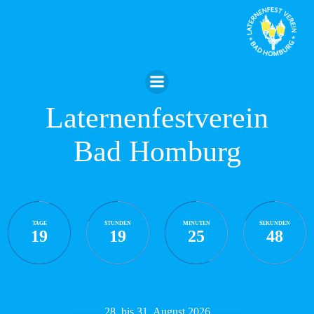
Zum
Inhalt
springen
Laternenfestverein
Bad Homburg
TAGE
STUNDEN
MINUTEN
SEKUNDEN
19
19
25
47
28. bis 31. August 2026