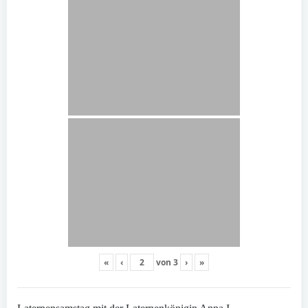
«
‹
von
3
›
»