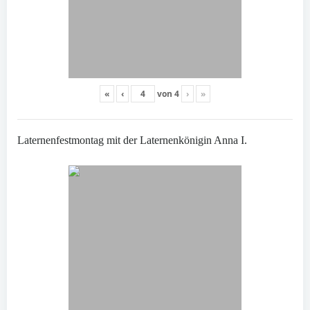
«
‹
von
4
›
»
Laternenfestmontag mit der Laternenkönigin Anna I.