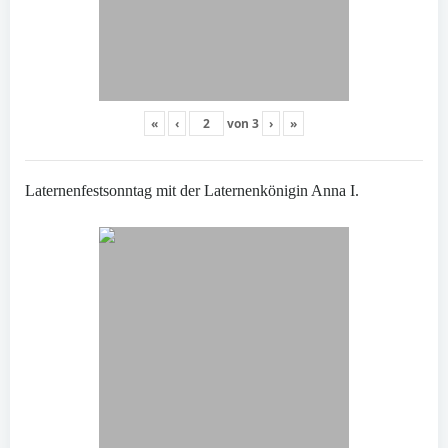
«
‹
von
3
›
»
Laternenfestsonntag mit der Laternenkönigin Anna I.