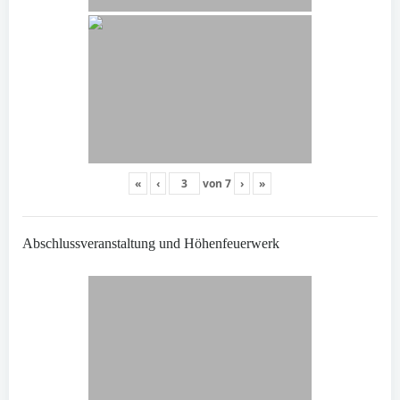
«
‹
von
7
›
»
Abschlussveranstaltung und Höhenfeuerwerk