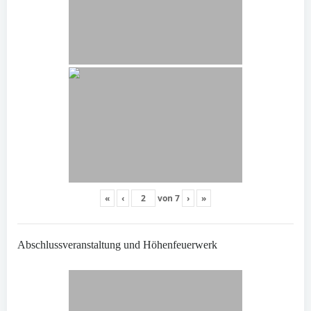
«
‹
von
7
›
»
Abschlussveranstaltung und Höhenfeuerwerk