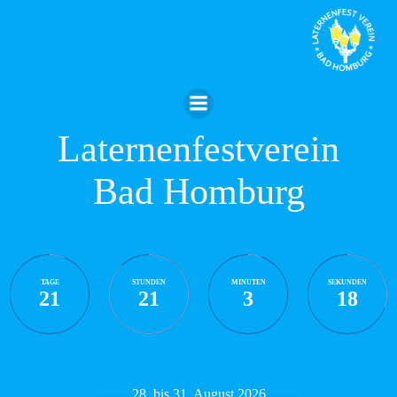
Zum
Inhalt
springen
Laternenfestverein
Bad Homburg
TAGE
STUNDEN
MINUTEN
SEKUNDEN
21
21
3
17
28. bis 31. August 2026