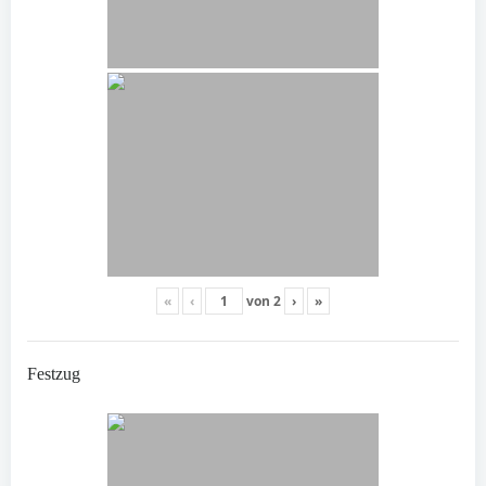
«
‹
von
2
›
»
Festzug