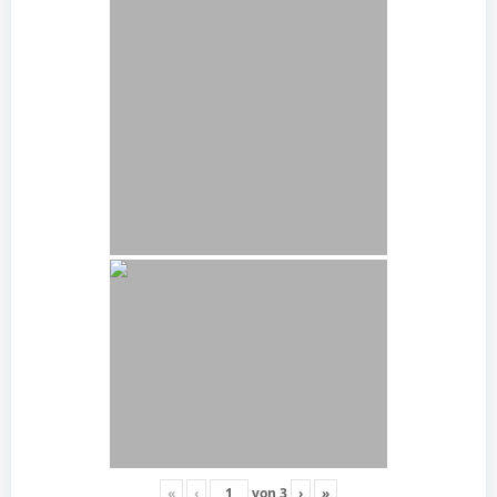
«
‹
von
3
›
»