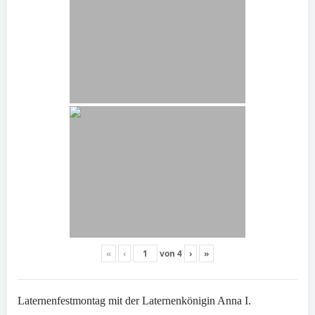
«
‹
von
4
›
»
Laternenfestmontag mit der Laternenkönigin Anna I.