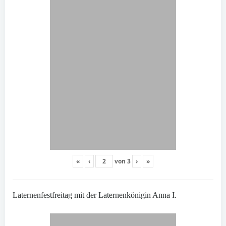
«
‹
von
3
›
»
Laternenfestfreitag mit der Laternenkönigin Anna I.