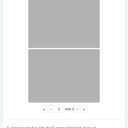
«
‹
von
3
›
»