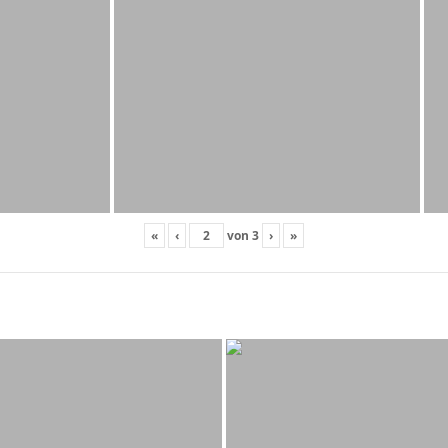
«
‹
von
3
›
»