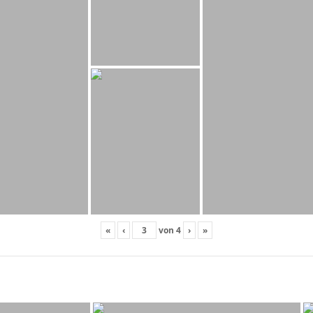
«
‹
von
4
›
»