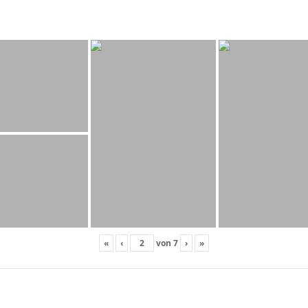
«
‹
von
7
›
»